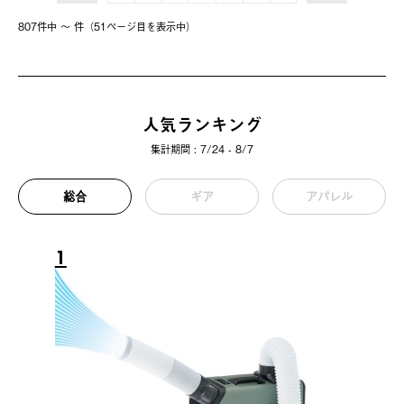
807件中 〜 件（51ページ⽬を表⽰中）
人気ランキング
集計期間 : 7/24 - 8/7
総合
ギア
アパレル
1