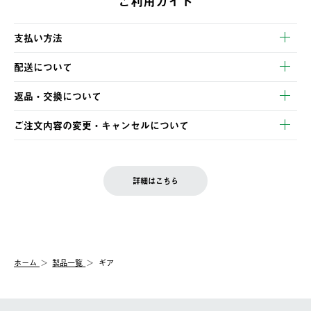
ご利用ガイド
支払い方法
以下のいずれかの方法でお支払いいただけます。
配送について
・クレジットカード決済
【発送スケジュール】
・コンビニ決済
返品・交換について
ご注文・ご入金完了より2営業日以内に商品を発送いたします。
・Pay-easy決済
※お客様都合の場合
土日祝の発送はございませんので、木曜日以降のご注文は週明け
ご注文内容の変更・キャンセルについて
の発送となる場合がございます。
ご注文完了後、変更・キャンセルの個別のご対応はお受けできま
【返品】
※予約販売・長期連休期間中のご注文は除く（別途スケジュール
せん。
商品到着後7日以内にご連絡ください。
をご案内いたします。）
LOGOS FAMILY会員の方は、会員マイページ内 購入履歴画面に
お客様都合の返品にかかる送料は、お客様ご負担とさせていただ
詳細はこちら
『注文をキャンセルする』ボタンが表示されている場合のみ、発
きます。
【配送時間指定】
送手配前のためサイト上よりご注文キャンセルが可能です。
ご注文の際、ご注文内容確認画面にて配送時間指定が可能です。
【交換】
配送時間指定がない場合は、最短でのお届けとなります。
システム上、商品の交換（同一商品のカラー・サイズ交換を含
む）は受け付けておりません。
【配送業者】
ホーム
製品一覧
ギア
一度お手元の商品を返品いただき、ご希望商品を再注文してくだ
佐川急便にて配送されます。
さい。