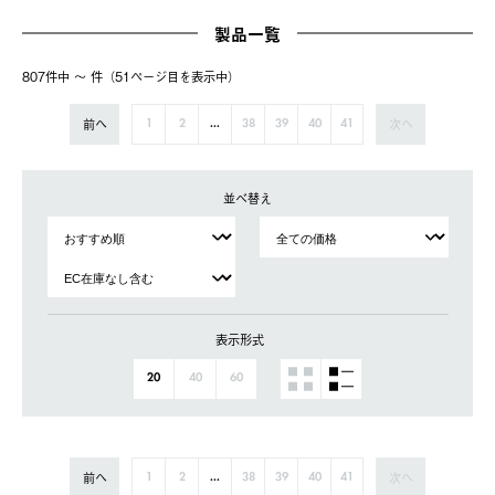
製品一覧
807件中 〜 件（51ページ⽬を表⽰中）
前へ
次へ
1
2
...
38
39
40
41
並べ替え
表示形式
20
40
60
前へ
次へ
1
2
...
38
39
40
41