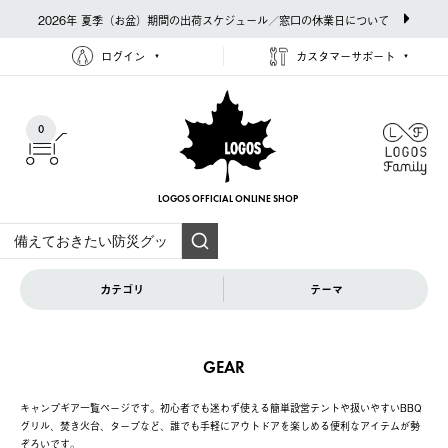
2026年 夏季（お盆）期間の出荷スケジュール／窓口の休業日について
ログイン
カスタマーサポート
0
LOGOS OFFICIAL
ONLINE SHOP
カテゴリ
テーマ
GEAR
キャンプギア一覧ページです。初心者でも迷わず使える簡単設営テントや扱いやすいBBQ
グリル、焚き火台、タープなど、誰でも手軽にアウトドアを楽しめる便利なアイテムが勢
ぞろいです。