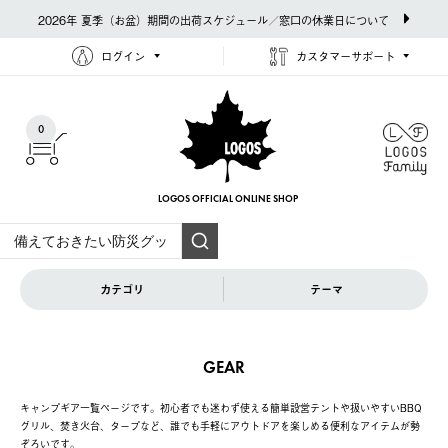
2026年 夏季（お盆）期間の出荷スケジュール／窓口の休業日について
ログイン
カスタマーサポート
0
LOGOS OFFICIAL
ONLINE SHOP
カテゴリ
テーマ
GEAR
キャンプギア一覧ページです。初心者でも迷わず使える簡単設営テントや扱いやすいBBQ
グリル、焚き火台、タープなど、誰でも手軽にアウトドアを楽しめる便利なアイテムが勢
ぞろいです。