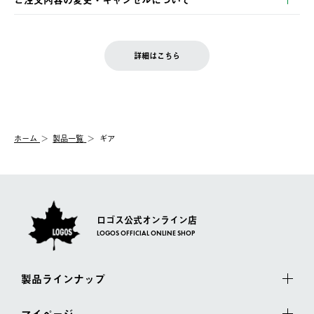
の発送となる場合がございます。
ご注文完了後、変更・キャンセルの個別のご対応はお受けできま
【返品】
※予約販売・長期連休期間中のご注文は除く（別途スケジュール
せん。
商品到着後7日以内にご連絡ください。
をご案内いたします。）
LOGOS FAMILY会員の方は、会員マイページ内 購入履歴画面に
お客様都合の返品にかかる送料は、お客様ご負担とさせていただ
詳細はこちら
『注文をキャンセルする』ボタンが表示されている場合のみ、発
きます。
【配送時間指定】
送手配前のためサイト上よりご注文キャンセルが可能です。
ご注文の際、ご注文内容確認画面にて配送時間指定が可能です。
【交換】
配送時間指定がない場合は、最短でのお届けとなります。
システム上、商品の交換（同一商品のカラー・サイズ交換を含
む）は受け付けておりません。
【配送業者】
ホーム
製品一覧
ギア
一度お手元の商品を返品いただき、ご希望商品を再注文してくだ
佐川急便にて配送されます。
さい。
ロゴス公式オンライン店
LOGOS OFFICIAL ONLINE SHOP
製品ラインナップ
マイページ