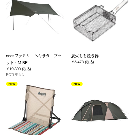
neosファミリーヘキサタープセ
炭火もも焼き器
￥5,478 (税込)
ット・M-BF
￥19,800 (税込)
EC在庫なし
NEW
NEW