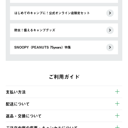
はじめてのキャンプに！公式オンライン店限定セット
防災！備えるキャンプグッズ
SNOOPY（PEANUTS 75years）特集
ご利用ガイド
支払い方法
以下のいずれかの方法でお支払いいただけます。
配送について
・クレジットカード決済
【発送スケジュール】
・コンビニ決済
返品・交換について
ご注文・ご入金完了より2営業日以内に商品を発送いたします。
・Pay-easy決済
※お客様都合の場合
土日祝の発送はございませんので、木曜日以降のご注文は週明け
ご注文内容の変更・キャンセルについて