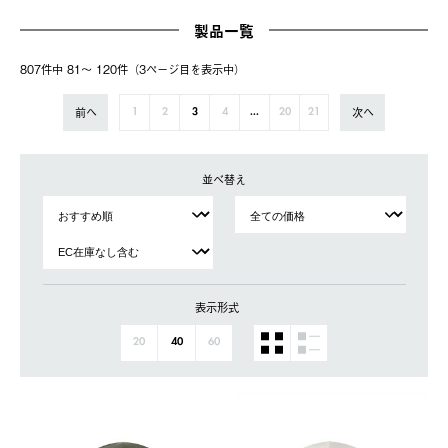
製品一覧
807件中 81〜 120件（3ページ⽬を表⽰中）
前へ
次へ
1
2
3
4
...
20
21
並べ替え
表示形式
20
40
60