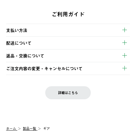
ご利用ガイド
支払い方法
以下のいずれかの方法でお支払いいただけます。
配送について
・クレジットカード決済
【発送スケジュール】
・コンビニ決済
返品・交換について
ご注文・ご入金完了より2営業日以内に商品を発送いたします。
・Pay-easy決済
※お客様都合の場合
土日祝の発送はございませんので、木曜日以降のご注文は週明け
ご注文内容の変更・キャンセルについて
の発送となる場合がございます。
ご注文完了後、変更・キャンセルの個別のご対応はお受けできま
【返品】
※予約販売・長期連休期間中のご注文は除く（別途スケジュール
せん。
商品到着後7日以内にご連絡ください。
をご案内いたします。）
LOGOS FAMILY会員の方は、会員マイページ内 購入履歴画面に
お客様都合の返品にかかる送料は、お客様ご負担とさせていただ
詳細はこちら
『注文をキャンセルする』ボタンが表示されている場合のみ、発
きます。
【配送時間指定】
送手配前のためサイト上よりご注文キャンセルが可能です。
ご注文の際、ご注文内容確認画面にて配送時間指定が可能です。
【交換】
配送時間指定がない場合は、最短でのお届けとなります。
システム上、商品の交換（同一商品のカラー・サイズ交換を含
む）は受け付けておりません。
【配送業者】
ホーム
製品一覧
ギア
一度お手元の商品を返品いただき、ご希望商品を再注文してくだ
佐川急便にて配送されます。