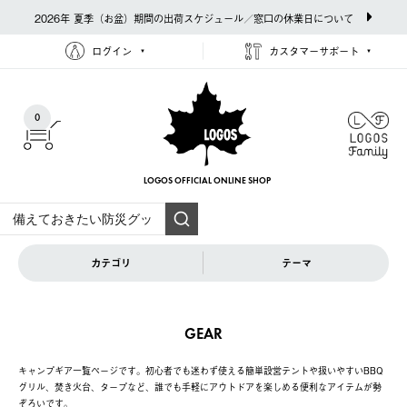
2026年 夏季（お盆）期間の出荷スケジュール／窓口の休業日について
ログイン
カスタマーサポート
0
LOGOS OFFICIAL
ONLINE SHOP
カテゴリ
テーマ
GEAR
キャンプギア一覧ページです。初心者でも迷わず使える簡単設営テントや扱いやすいBBQ
グリル、焚き火台、タープなど、誰でも手軽にアウトドアを楽しめる便利なアイテムが勢
ぞろいです。