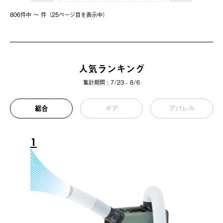
806件中 〜 件（25ページ⽬を表⽰中）
人気ランキング
集計期間 : 7/23 - 8/6
総合
ギア
アパレル
1