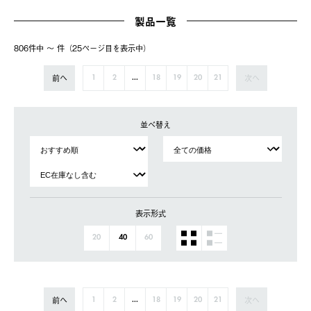
製品一覧
806件中 〜 件（25ページ⽬を表⽰中）
前へ
次へ
1
2
...
18
19
20
21
並べ替え
表示形式
20
40
60
前へ
次へ
1
2
...
18
19
20
21