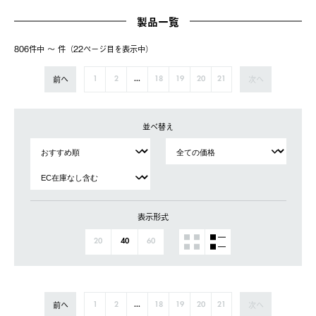
製品一覧
806件中 〜 件（22ページ⽬を表⽰中）
前へ
次へ
1
2
...
18
19
20
21
並べ替え
表示形式
20
40
60
前へ
次へ
1
2
...
18
19
20
21