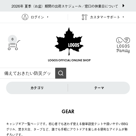
2026年 夏季（お盆）期間の出荷スケジュール／窓口の休業日について
ログイン
カスタマーサポート
0
LOGOS OFFICIAL
ONLINE SHOP
カテゴリ
テーマ
GEAR
キャンプギア一覧ページです。初心者でも迷わず使える簡単設営テントや扱いやすいBBQ
グリル、焚き火台、タープなど、誰でも手軽にアウトドアを楽しめる便利なアイテムが勢
ぞろいです。