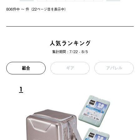
806件中 〜 件（22ページ⽬を表⽰中）
人気ランキング
集計期間 : 7/22 - 8/5
総合
ギア
アパレル
1