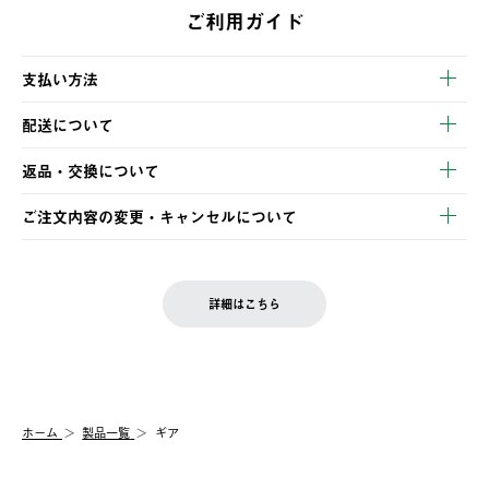
ご利用ガイド
支払い方法
以下のいずれかの方法でお支払いいただけます。
配送について
・クレジットカード決済
【発送スケジュール】
・コンビニ決済
返品・交換について
ご注文・ご入金完了より2営業日以内に商品を発送いたします。
・Pay-easy決済
※お客様都合の場合
土日祝の発送はございませんので、木曜日以降のご注文は週明け
ご注文内容の変更・キャンセルについて
の発送となる場合がございます。
ご注文完了後、変更・キャンセルの個別のご対応はお受けできま
【返品】
※予約販売・長期連休期間中のご注文は除く（別途スケジュール
せん。
商品到着後7日以内にご連絡ください。
をご案内いたします。）
LOGOS FAMILY会員の方は、会員マイページ内 購入履歴画面に
お客様都合の返品にかかる送料は、お客様ご負担とさせていただ
詳細はこちら
『注文をキャンセルする』ボタンが表示されている場合のみ、発
きます。
【配送時間指定】
送手配前のためサイト上よりご注文キャンセルが可能です。
ご注文の際、ご注文内容確認画面にて配送時間指定が可能です。
【交換】
配送時間指定がない場合は、最短でのお届けとなります。
システム上、商品の交換（同一商品のカラー・サイズ交換を含
む）は受け付けておりません。
【配送業者】
ホーム
製品一覧
ギア
一度お手元の商品を返品いただき、ご希望商品を再注文してくだ
佐川急便にて配送されます。
さい。