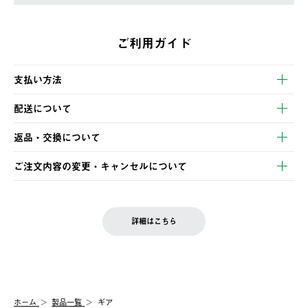
ご利用ガイド
支払い方法
以下のいずれかの方法でお支払いいただけます。
配送について
・クレジットカード決済
【発送スケジュール】
・コンビニ決済
返品・交換について
ご注文・ご入金完了より2営業日以内に商品を発送いたします。
・Pay-easy決済
※お客様都合の場合
土日祝の発送はございませんので、木曜日以降のご注文は週明け
ご注文内容の変更・キャンセルについて
の発送となる場合がございます。
ご注文完了後、変更・キャンセルの個別のご対応はお受けできま
【返品】
※予約販売・長期連休期間中のご注文は除く（別途スケジュール
せん。
商品到着後7日以内にご連絡ください。
をご案内いたします。）
LOGOS FAMILY会員の方は、会員マイページ内 購入履歴画面に
お客様都合の返品にかかる送料は、お客様ご負担とさせていただ
詳細はこちら
『注文をキャンセルする』ボタンが表示されている場合のみ、発
きます。
【配送時間指定】
送手配前のためサイト上よりご注文キャンセルが可能です。
ご注文の際、ご注文内容確認画面にて配送時間指定が可能です。
【交換】
配送時間指定がない場合は、最短でのお届けとなります。
システム上、商品の交換（同一商品のカラー・サイズ交換を含
む）は受け付けておりません。
【配送業者】
ホーム
製品一覧
ギア