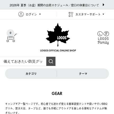
2026年 夏季（お盆）期間の出荷スケジュール／窓口の休業日について
ログイン
カスタマーサポート
0
LOGOS OFFICIAL
ONLINE SHOP
カテゴリ
テーマ
GEAR
キャンプギア一覧ページです。初心者でも迷わず使える簡単設営テントや扱いやすいBBQ
グリル、焚き火台、タープなど、誰でも手軽にアウトドアを楽しめる便利なアイテムが勢
ぞろいです。