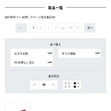
製品一覧
807件中 1〜 40件（1ページ⽬を表⽰中）
前へ
次へ
1
2
3
4
...
20
21
並べ替え
表示形式
20
40
60