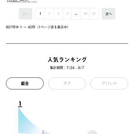
前へ
次へ
1
2
3
4
...
20
21
807件中 1 〜 40件（1ページ⽬を表⽰中）
人気ランキング
集計期間 : 7/24 - 8/7
総合
ギア
アパレル
1