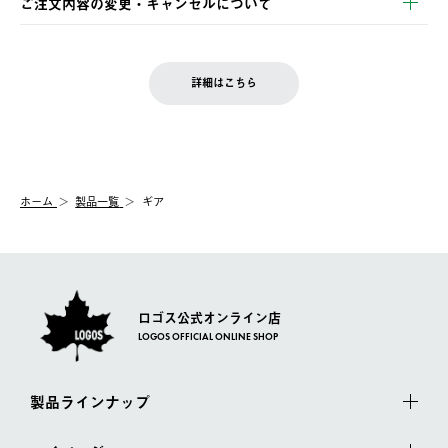
ご注文内容の変更・キャンセルについて
の発送となる場合がございます。
ご注文完了後、変更・キャンセルの個別のご対応はお受けできま
【返品】
※予約販売・長期連休期間中のご注文は除く（別途スケジュール
せん。
商品到着後7日以内にご連絡ください。
をご案内いたします。）
LOGOS FAMILY会員の方は、会員マイページ内 購入履歴画面に
お客様都合の返品にかかる送料は、お客様ご負担とさせていただ
詳細はこちら
『注文をキャンセルする』ボタンが表示されている場合のみ、発
きます。
【配送時間指定】
送手配前のためサイト上よりご注文キャンセルが可能です。
ご注文の際、ご注文内容確認画面にて配送時間指定が可能です。
【交換】
配送時間指定がない場合は、最短でのお届けとなります。
システム上、商品の交換（同一商品のカラー・サイズ交換を含
む）は受け付けておりません。
【配送業者】
ホーム
製品一覧
ギア
一度お手元の商品を返品いただき、ご希望商品を再注文してくだ
佐川急便にて配送されます。
さい。
ロゴス公式オンライン店
LOGOS OFFICIAL ONLINE SHOP
製品ラインナップ