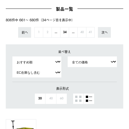
製品一覧
806件中 661〜 680件（34ページ⽬を表⽰中）
前へ
次へ
1
2
...
34
...
40
41
並べ替え
表示形式
20
40
60