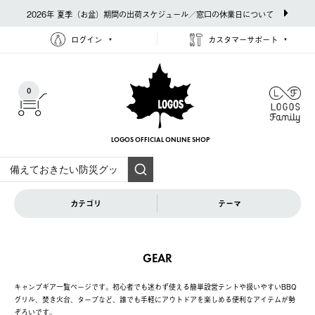
2026年 夏季（お盆）期間の出荷スケジュール／窓口の休業日について
ログイン
カスタマーサポート
0
LOGOS OFFICIAL
ONLINE SHOP
カテゴリ
テーマ
GEAR
キャンプギア一覧ページです。初心者でも迷わず使える簡単設営テントや扱いやすいBBQ
グリル、焚き火台、タープなど、誰でも手軽にアウトドアを楽しめる便利なアイテムが勢
ぞろいです。