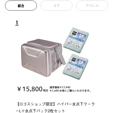
総合
ギア
アパレル
1
【ロゴスショップ限定】ハイパー氷点下クーラ
ーL＋氷点下パック2枚セット