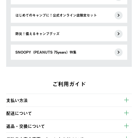
はじめてのキャンプに！公式オンライン店限定セット
防災！備えるキャンプグッズ
SNOOPY（PEANUTS 75years）特集
ご利用ガイド
支払い方法
以下のいずれかの方法でお支払いいただけます。
配送について
・クレジットカード決済
【発送スケジュール】
・コンビニ決済
返品・交換について
ご注文・ご入金完了より2営業日以内に商品を発送いたします。
・Pay-easy決済
※お客様都合の場合
土日祝の発送はございませんので、木曜日以降のご注文は週明け