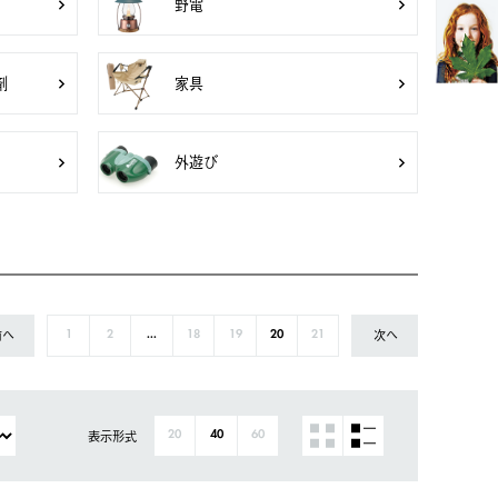
野電
剤
家具
外遊び
前へ
次へ
1
2
...
18
19
20
21
表示形式
20
40
60