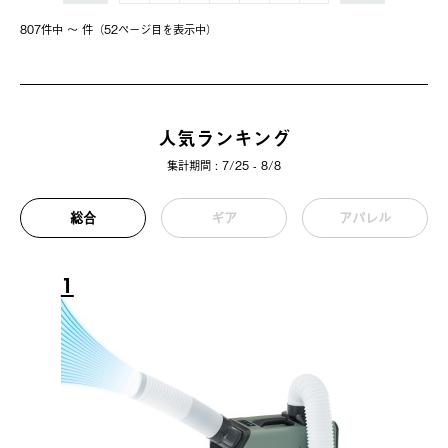
807件中 〜 件（52ページ⽬を表⽰中）
人気ランキング
集計期間 : 7/25 - 8/8
総合
ギア
アパレル
1