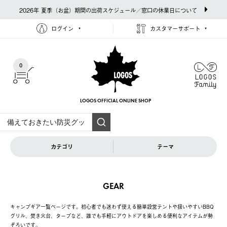
2026年 夏季（お盆）期間の出荷スケジュール／窓口の休業日について
ログイン
カスタマーサポート
0
LOGOS OFFICIAL
ONLINE SHOP
カテゴリ
テーマ
GEAR
キャンプギア一覧ページです。初心者でも迷わず使える簡単設営テントや扱いやすいBBQ
グリル、焚き火台、タープなど、誰でも手軽にアウトドアを楽しめる便利なアイテムが勢
ぞろいです。