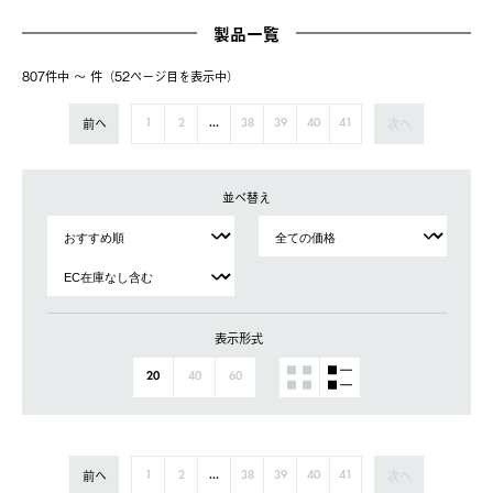
製品一覧
807件中 〜 件（52ページ⽬を表⽰中）
前へ
次へ
1
2
...
38
39
40
41
並べ替え
表示形式
20
40
60
前へ
次へ
1
2
...
38
39
40
41