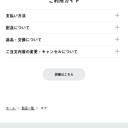
ご利用ガイド
支払い方法
以下のいずれかの方法でお支払いいただけます。
配送について
・クレジットカード決済
【発送スケジュール】
・コンビニ決済
返品・交換について
ご注文・ご入金完了より2営業日以内に商品を発送いたします。
・Pay-easy決済
※お客様都合の場合
土日祝の発送はございませんので、木曜日以降のご注文は週明け
ご注文内容の変更・キャンセルについて
の発送となる場合がございます。
ご注文完了後、変更・キャンセルの個別のご対応はお受けできま
【返品】
※予約販売・長期連休期間中のご注文は除く（別途スケジュール
せん。
商品到着後7日以内にご連絡ください。
をご案内いたします。）
LOGOS FAMILY会員の方は、会員マイページ内 購入履歴画面に
お客様都合の返品にかかる送料は、お客様ご負担とさせていただ
詳細はこちら
『注文をキャンセルする』ボタンが表示されている場合のみ、発
きます。
【配送時間指定】
送手配前のためサイト上よりご注文キャンセルが可能です。
ご注文の際、ご注文内容確認画面にて配送時間指定が可能です。
【交換】
配送時間指定がない場合は、最短でのお届けとなります。
システム上、商品の交換（同一商品のカラー・サイズ交換を含
む）は受け付けておりません。
【配送業者】
ホーム
製品一覧
ギア
一度お手元の商品を返品いただき、ご希望商品を再注文してくだ
佐川急便にて配送されます。
さい。