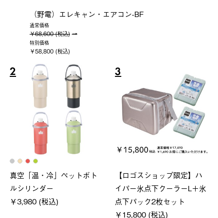
（野電）エレキャン・エアコン-BF
通常価格
￥68,600 (税込)
特別価格
￥58,800 (税込)
2
3
真空「温・冷」ペットボト
【ロゴスショップ限定】ハ
ルシリンダー
イパー氷点下クーラーL＋氷
￥3,980 (税込)
点下パック2枚セット
￥15,800 (税込)