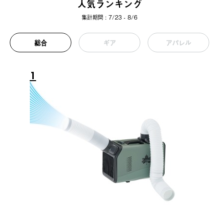
人気ランキング
集計期間 : 7/23 - 8/6
総合
ギア
アパレル
1