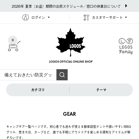
2026年 夏季（お盆）期間の出荷スケジュール／窓口の休業日について
ログイン
カスタマーサポート
0
LOGOS OFFICIAL
ONLINE SHOP
カテゴリ
テーマ
GEAR
キャンプギア一覧ページです。初心者でも迷わず使える簡単設営テントや扱いやすいBBQ
グリル、焚き火台、タープなど、誰でも手軽にアウトドアを楽しめる便利なアイテムが勢
ぞろいです。