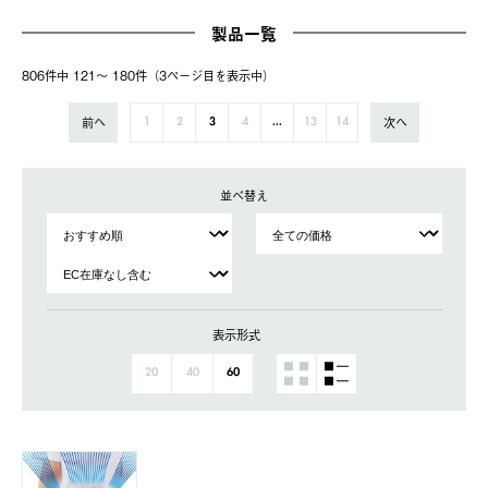
製品一覧
806件中 121〜 180件（3ページ⽬を表⽰中）
前へ
次へ
1
2
3
4
...
13
14
並べ替え
表示形式
20
40
60