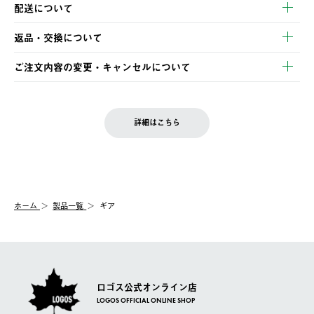
以下のいずれかの方法でお支払いいただけます。
配送について
・クレジットカード決済
【発送スケジュール】
・コンビニ決済
返品・交換について
ご注文・ご入金完了より2営業日以内に商品を発送いたします。
・Pay-easy決済
※お客様都合の場合
土日祝の発送はございませんので、木曜日以降のご注文は週明け
ご注文内容の変更・キャンセルについて
の発送となる場合がございます。
ご注文完了後、変更・キャンセルの個別のご対応はお受けできま
【返品】
※予約販売・長期連休期間中のご注文は除く（別途スケジュール
せん。
商品到着後7日以内にご連絡ください。
をご案内いたします。）
LOGOS FAMILY会員の方は、会員マイページ内 購入履歴画面に
お客様都合の返品にかかる送料は、お客様ご負担とさせていただ
詳細はこちら
『注文をキャンセルする』ボタンが表示されている場合のみ、発
きます。
【配送時間指定】
送手配前のためサイト上よりご注文キャンセルが可能です。
ご注文の際、ご注文内容確認画面にて配送時間指定が可能です。
【交換】
配送時間指定がない場合は、最短でのお届けとなります。
システム上、商品の交換（同一商品のカラー・サイズ交換を含
む）は受け付けておりません。
【配送業者】
ホーム
製品一覧
ギア
一度お手元の商品を返品いただき、ご希望商品を再注文してくだ
佐川急便にて配送されます。
さい。
ロゴス公式オンライン店
LOGOS OFFICIAL ONLINE SHOP