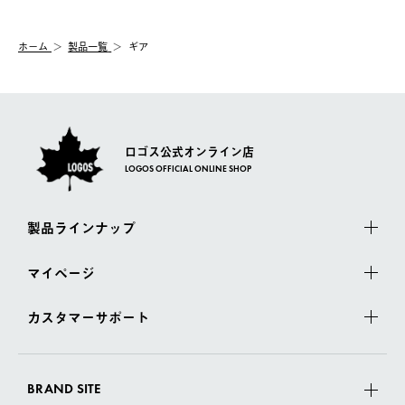
システム上、商品の交換（同一商品のカラー・サイズ交換を含
む）は受け付けておりません。
【配送業者】
ホーム
製品一覧
ギア
一度お手元の商品を返品いただき、ご希望商品を再注文してくだ
佐川急便にて配送されます。
さい。
ロゴス公式オンライン店
LOGOS OFFICIAL ONLINE SHOP
製品ラインナップ
マイページ
カスタマーサポート
BRAND SITE