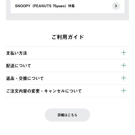
SNOOPY（PEANUTS 75years）特集
ご利用ガイド
支払い方法
以下のいずれかの方法でお支払いいただけます。
配送について
・クレジットカード決済
【発送スケジュール】
・コンビニ決済
返品・交換について
ご注文・ご入金完了より2営業日以内に商品を発送いたします。
・Pay-easy決済
※お客様都合の場合
土日祝の発送はございませんので、木曜日以降のご注文は週明け
ご注文内容の変更・キャンセルについて
の発送となる場合がございます。
ご注文完了後、変更・キャンセルの個別のご対応はお受けできま
【返品】
※予約販売・長期連休期間中のご注文は除く（別途スケジュール
せん。
商品到着後7日以内にご連絡ください。
をご案内いたします。）
LOGOS FAMILY会員の方は、会員マイページ内 購入履歴画面に
お客様都合の返品にかかる送料は、お客様ご負担とさせていただ
詳細はこちら
『注文をキャンセルする』ボタンが表示されている場合のみ、発
きます。
【配送時間指定】
送手配前のためサイト上よりご注文キャンセルが可能です。
ご注文の際、ご注文内容確認画面にて配送時間指定が可能です。
【交換】
配送時間指定がない場合は、最短でのお届けとなります。