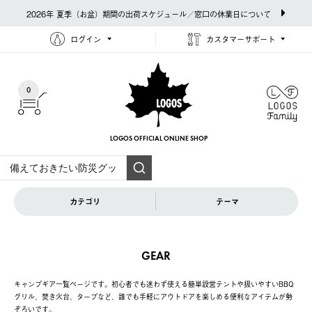
2026年 夏季（お盆）期間の出荷スケジュール／窓口の休業日について
ログイン
カスタマーサポート
0
LOGOS OFFICIAL
ONLINE SHOP
カテゴリ
テーマ
GEAR
キャンプギア一覧ページです。初心者でも迷わず使える簡単設営テントや扱いやすいBBQ
グリル、焚き火台、タープなど、誰でも手軽にアウトドアを楽しめる便利なアイテムが勢
ぞろいです。