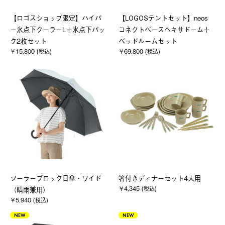
【ロゴスショップ限定】ハイパ
【LOGOSテントセット】neos
ー氷点下クーラーL＋氷点下パッ
コネクトベースヘキサドーム＋
ク2枚セット
ベッドルームセット
￥15,800 (税込)
￥69,800 (税込)
ソーラーブロック日傘・ワイド
箸付きディナーセット4人用
￥4,345 (税込)
（晴雨兼用）
￥5,940 (税込)
NEW
NEW