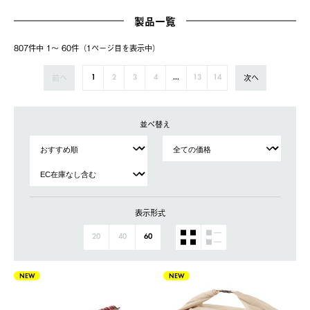
製品一覧
807件中 1〜 60件（1ページ⽬を表⽰中）
前へ
次へ
1
2
3
4
...
13
14
並べ替え
表示形式
20
40
60
NEW
NEW