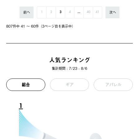
前へ
次へ
1
2
3
4
...
40
41
807件中 41 〜 60件（3ページ⽬を表⽰中）
人気ランキング
集計期間 : 7/23 - 8/6
総合
ギア
アパレル
1