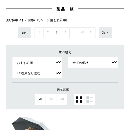
製品一覧
807件中 41〜 60件（3ページ⽬を表⽰中）
前へ
次へ
1
2
3
4
...
40
41
並べ替え
表示形式
20
40
60