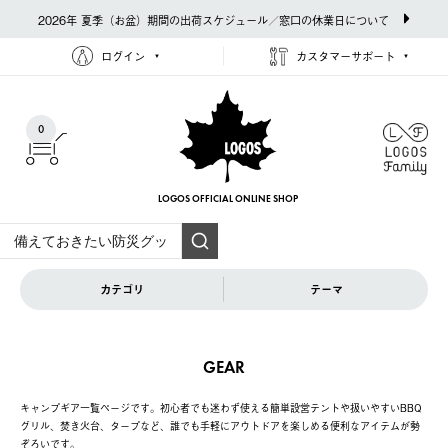
2026年 夏季（お盆）期間の出荷スケジュール／窓口の休業日について
ログイン
カスタマーサポート
0
LOGOS OFFICIAL
ONLINE SHOP
カテゴリ
テーマ
GEAR
キャンプギア一覧ページです。初心者でも迷わず使える簡単設営テントや扱いやすいBBQ
グリル、焚き火台、タープなど、誰でも手軽にアウトドアを楽しめる便利なアイテムが勢
ぞろいです。