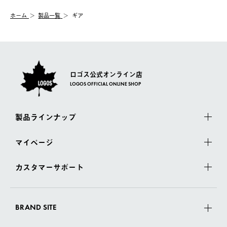
む）は受け付けておりません。
【配送業者】
ホーム
製品一覧
ギア
一度お手元の商品を返品いただき、ご希望商品を再注文してくだ
佐川急便にて配送されます。
さい。
ロゴス公式オンライン店
LOGOS OFFICIAL ONLINE SHOP
製品ラインナップ
マイページ
カスタマーサポート
BRAND SITE