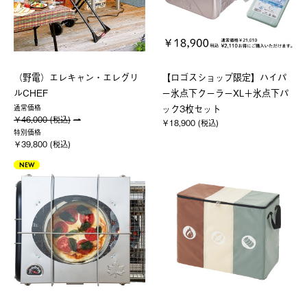
（野電）エレキャン・エレグリ
【ロゴスショップ限定】ハイパ
ルCHEF
ー氷点下クーラーXL＋氷点下パ
ック3枚セット
通常価格
￥46,000 (税込)
￥18,900 (税込)
特別価格
￥39,800 (税込)
NEW