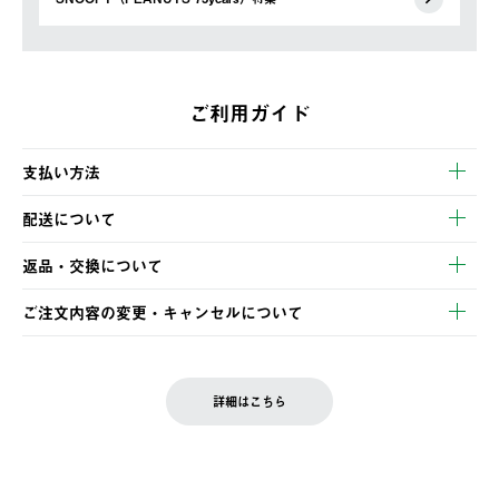
ご利用ガイド
支払い方法
以下のいずれかの方法でお支払いいただけます。
配送について
・クレジットカード決済
【発送スケジュール】
・コンビニ決済
返品・交換について
ご注文・ご入金完了より2営業日以内に商品を発送いたします。
・Pay-easy決済
※お客様都合の場合
土日祝の発送はございませんので、木曜日以降のご注文は週明け
ご注文内容の変更・キャンセルについて
の発送となる場合がございます。
ご注文完了後、変更・キャンセルの個別のご対応はお受けできま
【返品】
※予約販売・長期連休期間中のご注文は除く（別途スケジュール
せん。
商品到着後7日以内にご連絡ください。
をご案内いたします。）
LOGOS FAMILY会員の方は、会員マイページ内 購入履歴画面に
お客様都合の返品にかかる送料は、お客様ご負担とさせていただ
詳細はこちら
『注文をキャンセルする』ボタンが表示されている場合のみ、発
きます。
【配送時間指定】
送手配前のためサイト上よりご注文キャンセルが可能です。
ご注文の際、ご注文内容確認画面にて配送時間指定が可能です。
【交換】
配送時間指定がない場合は、最短でのお届けとなります。
システム上、商品の交換（同一商品のカラー・サイズ交換を含