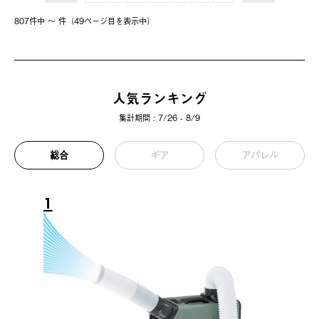
807件中 〜 件（49ページ⽬を表⽰中）
人気ランキング
集計期間 : 7/26 - 8/9
総合
ギア
アパレル
1