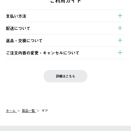
ご利用ガイド
支払い方法
以下のいずれかの方法でお支払いいただけます。
配送について
・クレジットカード決済
【発送スケジュール】
・コンビニ決済
返品・交換について
ご注文・ご入金完了より2営業日以内に商品を発送いたします。
・Pay-easy決済
※お客様都合の場合
土日祝の発送はございませんので、木曜日以降のご注文は週明け
ご注文内容の変更・キャンセルについて
の発送となる場合がございます。
ご注文完了後、変更・キャンセルの個別のご対応はお受けできま
【返品】
※予約販売・長期連休期間中のご注文は除く（別途スケジュール
せん。
商品到着後7日以内にご連絡ください。
をご案内いたします。）
LOGOS FAMILY会員の方は、会員マイページ内 購入履歴画面に
お客様都合の返品にかかる送料は、お客様ご負担とさせていただ
詳細はこちら
『注文をキャンセルする』ボタンが表示されている場合のみ、発
きます。
【配送時間指定】
送手配前のためサイト上よりご注文キャンセルが可能です。
ご注文の際、ご注文内容確認画面にて配送時間指定が可能です。
【交換】
配送時間指定がない場合は、最短でのお届けとなります。
システム上、商品の交換（同一商品のカラー・サイズ交換を含
む）は受け付けておりません。
【配送業者】
ホーム
製品一覧
ギア
一度お手元の商品を返品いただき、ご希望商品を再注文してくだ
佐川急便にて配送されます。
さい。