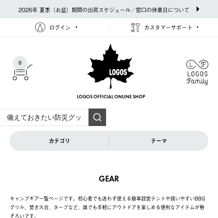
2026年 夏季（お盆）期間の出荷スケジュール／窓口の休業日について
ログイン
カスタマーサポート
0
LOGOS OFFICIAL
ONLINE SHOP
カテゴリ
テーマ
GEAR
キャンプギア一覧ページです。初心者でも迷わず使える簡単設営テントや扱いやすいBBQ
グリル、焚き火台、タープなど、誰でも手軽にアウトドアを楽しめる便利なアイテムが勢
ぞろいです。