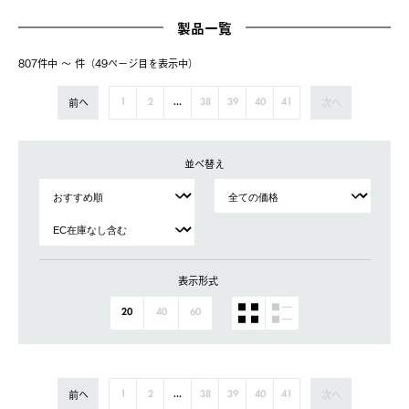
製品一覧
807件中 〜 件（49ページ⽬を表⽰中）
前へ
次へ
1
2
...
38
39
40
41
並べ替え
表示形式
20
40
60
前へ
次へ
1
2
...
38
39
40
41