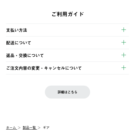
ご利用ガイド
支払い方法
以下のいずれかの方法でお支払いいただけます。
配送について
・クレジットカード決済
【発送スケジュール】
・コンビニ決済
返品・交換について
ご注文・ご入金完了より2営業日以内に商品を発送いたします。
・Pay-easy決済
※お客様都合の場合
土日祝の発送はございませんので、木曜日以降のご注文は週明け
ご注文内容の変更・キャンセルについて
の発送となる場合がございます。
ご注文完了後、変更・キャンセルの個別のご対応はお受けできま
【返品】
※予約販売・長期連休期間中のご注文は除く（別途スケジュール
せん。
商品到着後7日以内にご連絡ください。
をご案内いたします。）
LOGOS FAMILY会員の方は、会員マイページ内 購入履歴画面に
お客様都合の返品にかかる送料は、お客様ご負担とさせていただ
詳細はこちら
『注文をキャンセルする』ボタンが表示されている場合のみ、発
きます。
【配送時間指定】
送手配前のためサイト上よりご注文キャンセルが可能です。
ご注文の際、ご注文内容確認画面にて配送時間指定が可能です。
【交換】
配送時間指定がない場合は、最短でのお届けとなります。
システム上、商品の交換（同一商品のカラー・サイズ交換を含
む）は受け付けておりません。
【配送業者】
ホーム
製品一覧
ギア
一度お手元の商品を返品いただき、ご希望商品を再注文してくだ
佐川急便にて配送されます。