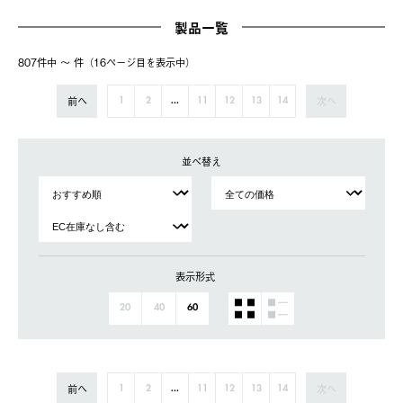
製品一覧
807件中 〜 件（16ページ⽬を表⽰中）
前へ
次へ
1
2
...
11
12
13
14
並べ替え
表示形式
20
40
60
前へ
次へ
1
2
...
11
12
13
14