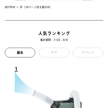
807件中 〜 件（16ページ⽬を表⽰中）
人気ランキング
集計期間 : 7/23 - 8/6
総合
ギア
アパレル
1