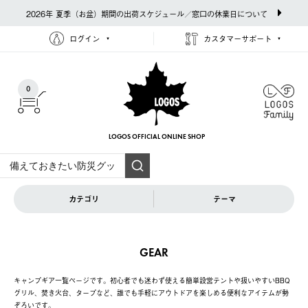
2026年 夏季（お盆）期間の出荷スケジュール／窓口の休業日について
ログイン
カスタマーサポート
0
LOGOS OFFICIAL
ONLINE SHOP
カテゴリ
テーマ
GEAR
キャンプギア一覧ページです。初心者でも迷わず使える簡単設営テントや扱いやすいBBQ
グリル、焚き火台、タープなど、誰でも手軽にアウトドアを楽しめる便利なアイテムが勢
ぞろいです。