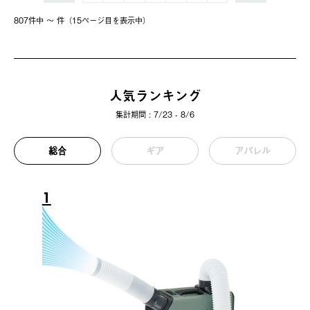
807件中 〜 件（15ページ⽬を表⽰中）
人気ランキング
集計期間 : 7/23 - 8/6
総合
ギア
アパレル
1