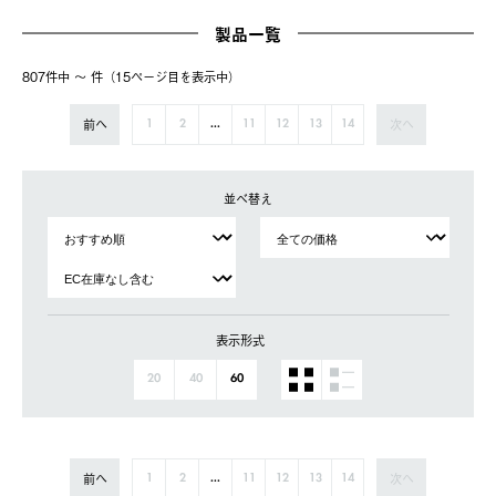
製品一覧
807件中 〜 件（15ページ⽬を表⽰中）
前へ
次へ
1
2
...
11
12
13
14
並べ替え
表示形式
20
40
60
前へ
次へ
1
2
...
11
12
13
14