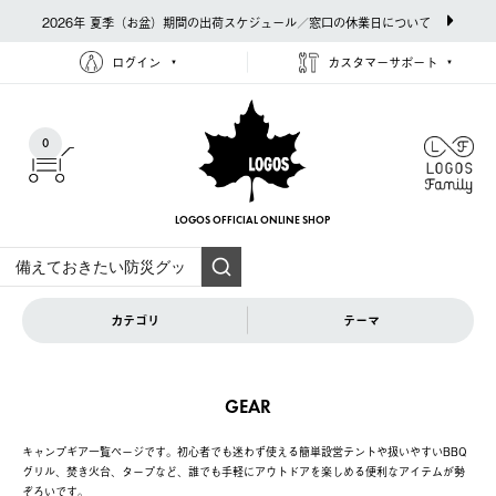
2026年 夏季（お盆）期間の出荷スケジュール／窓口の休業日について
ログイン
カスタマーサポート
0
LOGOS OFFICIAL
ONLINE SHOP
カテゴリ
テーマ
GEAR
キャンプギア一覧ページです。初心者でも迷わず使える簡単設営テントや扱いやすいBBQ
グリル、焚き火台、タープなど、誰でも手軽にアウトドアを楽しめる便利なアイテムが勢
ぞろいです。