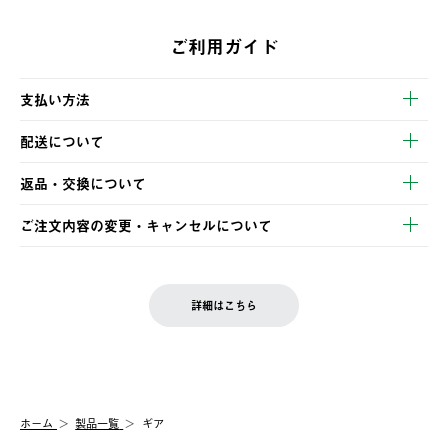
ご利用ガイド
支払い方法
以下のいずれかの方法でお支払いいただけます。
配送について
・クレジットカード決済
【発送スケジュール】
・コンビニ決済
返品・交換について
ご注文・ご入金完了より2営業日以内に商品を発送いたします。
・Pay-easy決済
※お客様都合の場合
土日祝の発送はございませんので、木曜日以降のご注文は週明け
ご注文内容の変更・キャンセルについて
の発送となる場合がございます。
ご注文完了後、変更・キャンセルの個別のご対応はお受けできま
【返品】
※予約販売・長期連休期間中のご注文は除く（別途スケジュール
せん。
商品到着後7日以内にご連絡ください。
をご案内いたします。）
LOGOS FAMILY会員の方は、会員マイページ内 購入履歴画面に
お客様都合の返品にかかる送料は、お客様ご負担とさせていただ
詳細はこちら
『注文をキャンセルする』ボタンが表示されている場合のみ、発
きます。
【配送時間指定】
送手配前のためサイト上よりご注文キャンセルが可能です。
ご注文の際、ご注文内容確認画面にて配送時間指定が可能です。
【交換】
配送時間指定がない場合は、最短でのお届けとなります。
システム上、商品の交換（同一商品のカラー・サイズ交換を含
む）は受け付けておりません。
【配送業者】
ホーム
製品一覧
ギア
一度お手元の商品を返品いただき、ご希望商品を再注文してくだ
佐川急便にて配送されます。