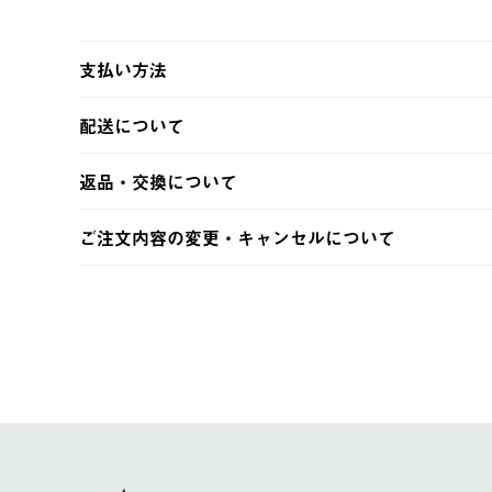
支払い方法
以下のいずれかの方法でお支払いいただけます。
配送について
・クレジットカード決済
・コンビニ決済
【発送スケジュール】
返品・交換について
・Pay-easy決済
ご注文・ご入金完了より2営業日以内に商品を発送いたしま
土日祝の発送はございませんので、木曜日以降のご注文は
※お客様都合の場合
ご注文内容の変更・キャンセルについて
※予約販売・長期連休期間中のご注文は除く（別途スケジ
【返品】
ご注文完了後、変更・キャンセルの個別のご対応はお受け
【配送時間指定】
商品到着後7日以内にご連絡ください。
LOGOS FAMILY会員の方は、会員マイページ内 購
ご注文の際、ご注文内容確認画面にて配送時間指定が可能
お客様都合の返品にかかる送料は、お客様ご負担とさせて
【配送業者】
【交換】
佐川急便にて配送されます。
システム上、商品の交換（同一商品のカラー・サイズ交換
一度お手元の商品を返品いただき、ご希望商品を再注文し