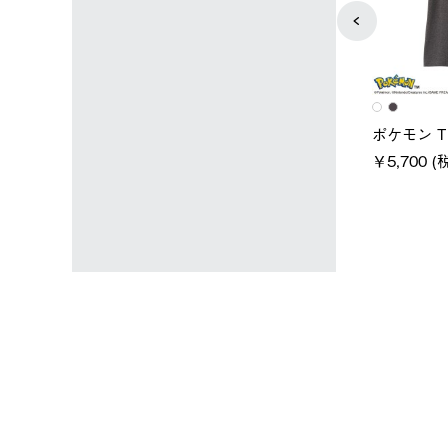
ユニセックス
レディース
タンダードボディ
LOGOS by LIPNER リゲイン
ノーメイ
テック ボディリカバリーTシ
￥5,940 (
)
ャツ #35503
￥5,940 (税込)