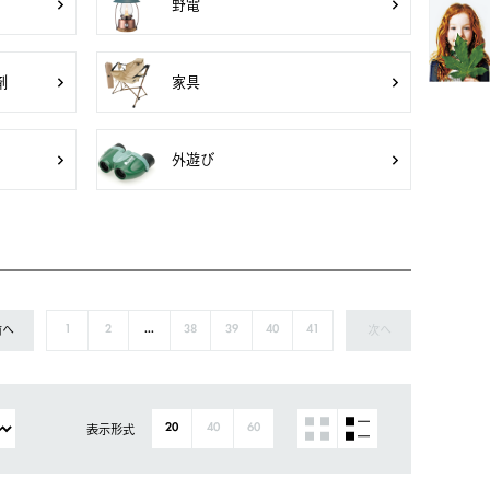
野電
剤
家具
外遊び
前へ
次へ
1
2
...
38
39
40
41
表示形式
20
40
60