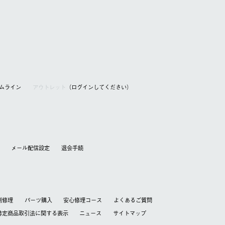
アムライン
アウトレット
（ログインしてください）
メール配信設定
退会⼿続
別修理
パーツ購入
安心修理コース
よくあるご質問
特定商品取引法に関する表⽰
ニュース
サイトマップ