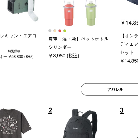
ロック 風抜きQセ
ソーラーブロック 風抜きQセ
グラン
250-BG
ットタープ 200-BG
ース・オ
(税込)
￥18,800 (税込)
￥209,0
アパレル
6
7