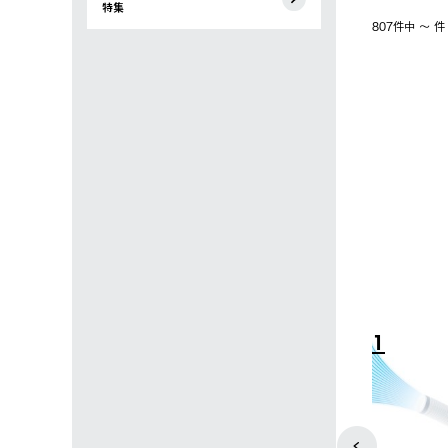
特集
807件中 〜 
4
5