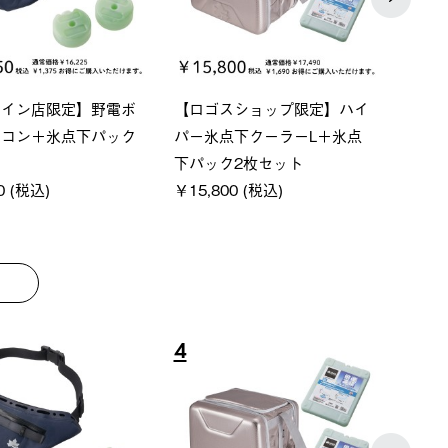
ベーシック スペースベ
Q-TOP ソーラーサンドブロッ
ポケモ
クタゴン-BJ
クサンシェード-BF
￥5,7
00 (税込)
￥16,800 (税込)
8
9