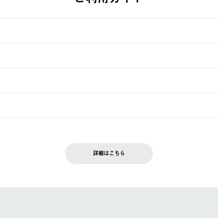
す。
週明けの発送となる場合がございます。
ュールをご案内いたします。）
できません。
入履歴画面に『注文をキャンセルする』ボタンが表示されている場合のみ、
です。配送時間指定がない場合は、最短でのお届けとなります。
いただきます。
詳細はこちら
を含む）は受け付けておりません。
てください。