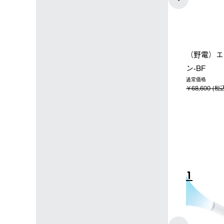
店限定】野電ボ
【ロゴスショップ限定】ハイ
ソーラーブ
＋氷点下パック
パー氷点下クーラーL＋氷点
ットタープ 
下パック2枚セット
￥21,800 
込)
￥15,800 (税込)
4
5