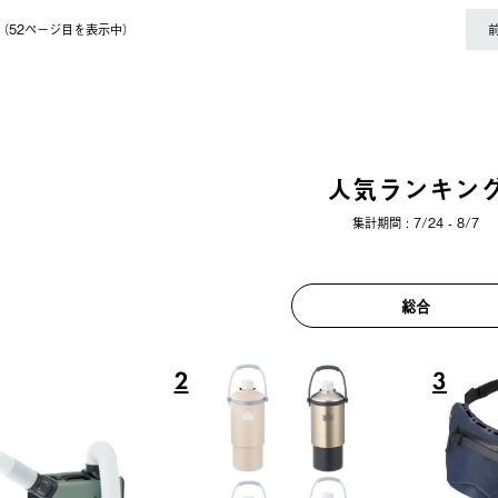
件（52ページ⽬を表⽰中）
人気ランキン
集計期間 : 7/24 - 8/7
総合
6
7