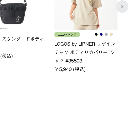
ス
メンズ
LOG
ムホールジップフーデ
クールタッチリラックスパン
SAC
ツ
￥21,
￥5,500 (税込)
特別価格
税込)
￥4,000 (税込)