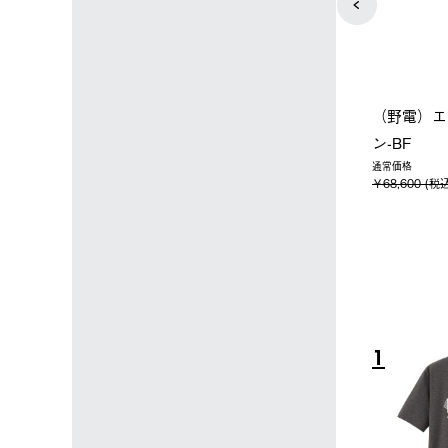
店限定】野電ボ
【ロゴスショップ限定】ハイ
ソーラーブ
＋氷点下パック
パー氷点下クーラーL＋氷点
ットタープ 
下パック2枚セット
￥21,800 
込)
￥15,800 (税込)
4
5