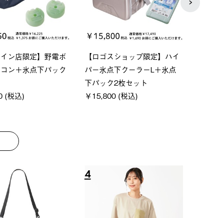
ベーシック スペースベ
Q-TOP ソーラーサンドブロッ
neo
クタゴン-BJ
クサンシェード-BF
ン500
00 (税込)
￥16,800 (税込)
通常価
￥187,
8
9