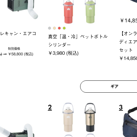
ロック 風抜きQセ
ソーラーブロック 風抜きQセ
グラン
250-BG
ットタープ 200-BG
ース・オ
(税込)
￥18,800 (税込)
￥209,0
ギア
6
7