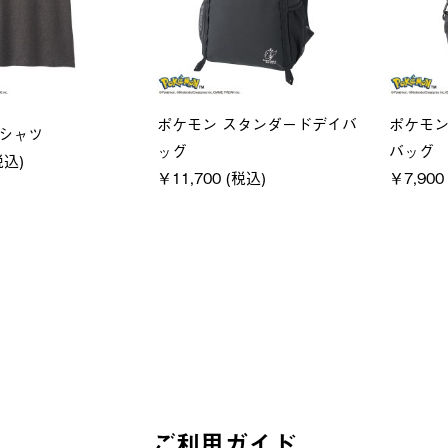
ユニセックス
レディー
クフーディ
LOGOS by LIPNER リゲイン
ＵＶサ
税込)
テック ボディリカバリーショ
ィ
ーツ #35504
通常価格
￥5,500 (
￥5,940 (税込)
ご利用ガイド