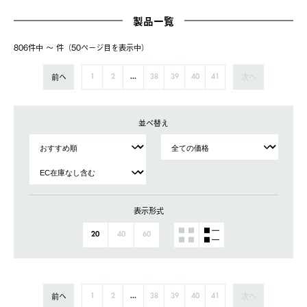
製品一覧
806件中 〜 件（50ページ⽬を表⽰中）
前へ
次へ
1
2
...
38
39
40
41
並べ替え
表示形式
20
40
60
前へ
次へ
1
2
...
38
39
40
41