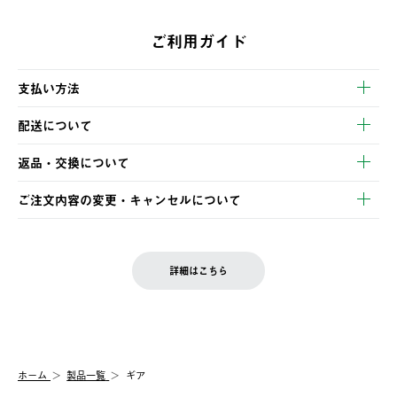
ご利用ガイド
支払い方法
以下のいずれかの方法でお支払いいただけます。
配送について
・クレジットカード決済
【発送スケジュール】
・コンビニ決済
返品・交換について
ご注文・ご入金完了より2営業日以内に商品を発送いたします。
・Pay-easy決済
※お客様都合の場合
土日祝の発送はございませんので、木曜日以降のご注文は週明け
ご注文内容の変更・キャンセルについて
の発送となる場合がございます。
ご注文完了後、変更・キャンセルの個別のご対応はお受けできま
【返品】
※予約販売・長期連休期間中のご注文は除く（別途スケジュール
せん。
商品到着後7日以内にご連絡ください。
をご案内いたします。）
LOGOS FAMILY会員の方は、会員マイページ内 購入履歴画面に
お客様都合の返品にかかる送料は、お客様ご負担とさせていただ
詳細はこちら
『注文をキャンセルする』ボタンが表示されている場合のみ、発
きます。
【配送時間指定】
送手配前のためサイト上よりご注文キャンセルが可能です。
ご注文の際、ご注文内容確認画面にて配送時間指定が可能です。
【交換】
配送時間指定がない場合は、最短でのお届けとなります。
システム上、商品の交換（同一商品のカラー・サイズ交換を含
む）は受け付けておりません。
【配送業者】
ホーム
製品一覧
ギア
一度お手元の商品を返品いただき、ご希望商品を再注文してくだ
佐川急便にて配送されます。