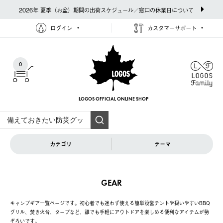
2026年 夏季（お盆）期間の出荷スケジュール／窓口の休業日について
ログイン
カスタマーサポート
0
LOGOS OFFICIAL
ONLINE SHOP
カテゴリ
テーマ
GEAR
キャンプギア一覧ページです。初心者でも迷わず使える簡単設営テントや扱いやすいBBQ
グリル、焚き火台、タープなど、誰でも手軽にアウトドアを楽しめる便利なアイテムが勢
ぞろいです。