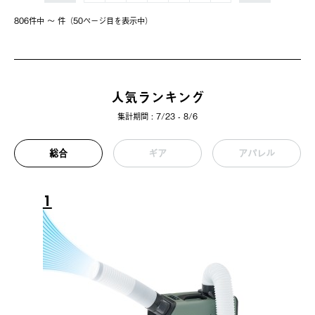
806件中 〜 件（50ページ⽬を表⽰中）
人気ランキング
集計期間 : 7/23 - 8/6
総合
ギア
アパレル
1