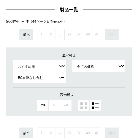
製品一覧
806件中 〜 件（44ページ⽬を表⽰中）
前へ
次へ
1
2
...
38
39
40
41
並べ替え
表示形式
20
40
60
前へ
次へ
1
2
...
38
39
40
41