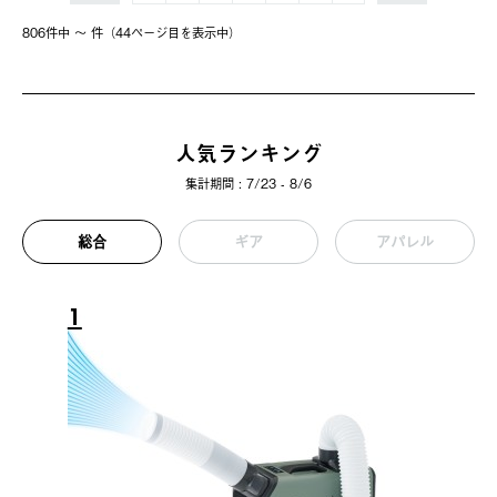
806件中 〜 件（44ページ⽬を表⽰中）
人気ランキング
集計期間 : 7/23 - 8/6
総合
ギア
アパレル
1