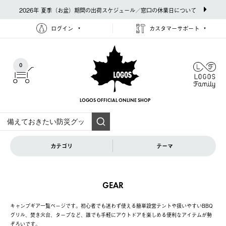
2026年 夏季（お盆）期間の出荷スケジュール／窓口の休業日について
ログイン
カスタマーサポート
0
LOGOS OFFICIAL
ONLINE SHOP
カテゴリ
テーマ
GEAR
キャンプギア一覧ページです。初心者でも迷わず使える簡単設営テントや扱いやすいBBQ
グリル、焚き火台、タープなど、誰でも手軽にアウトドアを楽しめる便利なアイテムが勢
ぞろいです。