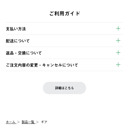
ご利用ガイド
支払い方法
以下のいずれかの方法でお支払いいただけます。
配送について
・クレジットカード決済
【発送スケジュール】
・コンビニ決済
返品・交換について
ご注文・ご入金完了より2営業日以内に商品を発送いたします。
・Pay-easy決済
※お客様都合の場合
土日祝の発送はございませんので、木曜日以降のご注文は週明け
ご注文内容の変更・キャンセルについて
の発送となる場合がございます。
ご注文完了後、変更・キャンセルの個別のご対応はお受けできま
【返品】
※予約販売・長期連休期間中のご注文は除く（別途スケジュール
せん。
商品到着後7日以内にご連絡ください。
をご案内いたします。）
LOGOS FAMILY会員の方は、会員マイページ内 購入履歴画面に
お客様都合の返品にかかる送料は、お客様ご負担とさせていただ
詳細はこちら
『注文をキャンセルする』ボタンが表示されている場合のみ、発
きます。
【配送時間指定】
送手配前のためサイト上よりご注文キャンセルが可能です。
ご注文の際、ご注文内容確認画面にて配送時間指定が可能です。
【交換】
配送時間指定がない場合は、最短でのお届けとなります。
システム上、商品の交換（同一商品のカラー・サイズ交換を含
む）は受け付けておりません。
【配送業者】
ホーム
製品一覧
ギア
一度お手元の商品を返品いただき、ご希望商品を再注文してくだ
佐川急便にて配送されます。