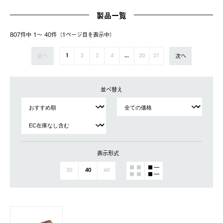
製品一覧
807件中 1〜 40件（1ページ⽬を表⽰中）
前へ
次へ
1
2
3
4
...
20
21
並べ替え
表示形式
20
40
60