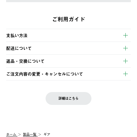
ご利用ガイド
支払い方法
以下のいずれかの方法でお支払いいただけます。
配送について
・クレジットカード決済
【発送スケジュール】
・コンビニ決済
返品・交換について
ご注文・ご入金完了より2営業日以内に商品を発送いたします。
・Pay-easy決済
※お客様都合の場合
土日祝の発送はございませんので、木曜日以降のご注文は週明け
ご注文内容の変更・キャンセルについて
の発送となる場合がございます。
ご注文完了後、変更・キャンセルの個別のご対応はお受けできま
【返品】
※予約販売・長期連休期間中のご注文は除く（別途スケジュール
せん。
商品到着後7日以内にご連絡ください。
をご案内いたします。）
LOGOS FAMILY会員の方は、会員マイページ内 購入履歴画面に
お客様都合の返品にかかる送料は、お客様ご負担とさせていただ
詳細はこちら
『注文をキャンセルする』ボタンが表示されている場合のみ、発
きます。
【配送時間指定】
送手配前のためサイト上よりご注文キャンセルが可能です。
ご注文の際、ご注文内容確認画面にて配送時間指定が可能です。
【交換】
配送時間指定がない場合は、最短でのお届けとなります。
システム上、商品の交換（同一商品のカラー・サイズ交換を含
む）は受け付けておりません。
【配送業者】
ホーム
製品一覧
ギア