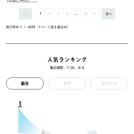
前へ
次へ
1
2
3
4
...
20
21
807件中 1 〜 40件（1ページ⽬を表⽰中）
人気ランキング
集計期間 : 7/26 - 8/9
総合
ギア
アパレル
1