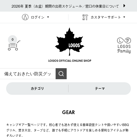
2026年 夏季（お盆）期間の出荷スケジュール／窓口の休業日について
ログイン
カスタマーサポート
0
LOGOS OFFICIAL
ONLINE SHOP
カテゴリ
テーマ
GEAR
キャンプギア一覧ページです。初心者でも迷わず使える簡単設営テントや扱いやすいBBQ
グリル、焚き火台、タープなど、誰でも手軽にアウトドアを楽しめる便利なアイテムが勢
ぞろいです。