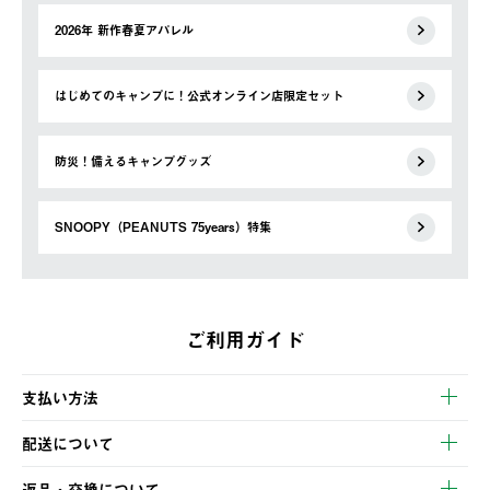
2026年 新作春夏アパレル
はじめてのキャンプに！公式オンライン店限定セット
防災！備えるキャンプグッズ
SNOOPY（PEANUTS 75years）特集
ご利用ガイド
支払い方法
以下のいずれかの方法でお支払いいただけます。
配送について
・クレジットカード決済
【発送スケジュール】
・コンビニ決済
返品・交換について