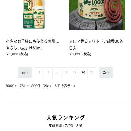
小さなお子様にも使えるお肌に
アロマ香るアウトドア線香30巻
やさしい虫よけ60mL
缶入
￥1,023 (税込)
￥1,650 (税込)
前へ
次へ
1
2
...
18
19
20
21
806件中 761 〜 800件（20ページ⽬を表⽰中）
人気ランキング
集計期間 : 7/23 - 8/6