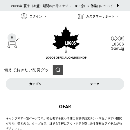
2026年 夏季（お盆）期間の出荷スケジュール／窓口の休業日について
ログイン
カスタマーサポート
0
LOGOS OFFICIAL
ONLINE SHOP
カテゴリ
テーマ
GEAR
キャンプギア一覧ページです。初心者でも迷わず使える簡単設営テントや扱いやすいBBQ
グリル、焚き火台、タープなど、誰でも手軽にアウトドアを楽しめる便利なアイテムが勢
ぞろいです。