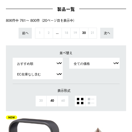
製品一覧
806件中 761〜 800件（20ページ⽬を表⽰中）
前へ
次へ
1
2
...
18
19
20
21
並べ替え
表示形式
20
40
60
NEW