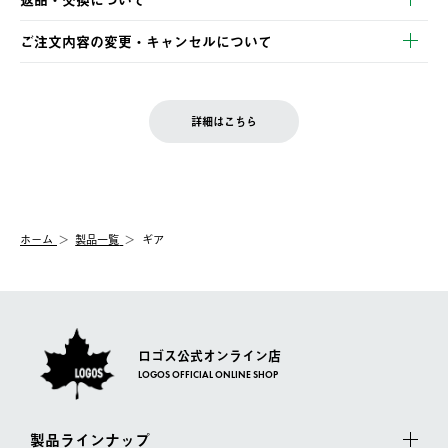
ご注文・ご入金完了より2営業日以内に商品を発送いたします。
・Pay-easy決済
※お客様都合の場合
土日祝の発送はございませんので、木曜日以降のご注文は週明け
ご注文内容の変更・キャンセルについて
の発送となる場合がございます。
ご注文完了後、変更・キャンセルの個別のご対応はお受けできま
【返品】
※予約販売・長期連休期間中のご注文は除く（別途スケジュール
せん。
商品到着後7日以内にご連絡ください。
をご案内いたします。）
LOGOS FAMILY会員の方は、会員マイページ内 購入履歴画面に
お客様都合の返品にかかる送料は、お客様ご負担とさせていただ
詳細はこちら
『注文をキャンセルする』ボタンが表示されている場合のみ、発
きます。
【配送時間指定】
送手配前のためサイト上よりご注文キャンセルが可能です。
ご注文の際、ご注文内容確認画面にて配送時間指定が可能です。
【交換】
配送時間指定がない場合は、最短でのお届けとなります。
システム上、商品の交換（同一商品のカラー・サイズ交換を含
む）は受け付けておりません。
【配送業者】
ホーム
製品一覧
ギア
一度お手元の商品を返品いただき、ご希望商品を再注文してくだ
佐川急便にて配送されます。
さい。
ロゴス公式オンライン店
LOGOS OFFICIAL ONLINE SHOP
製品ラインナップ