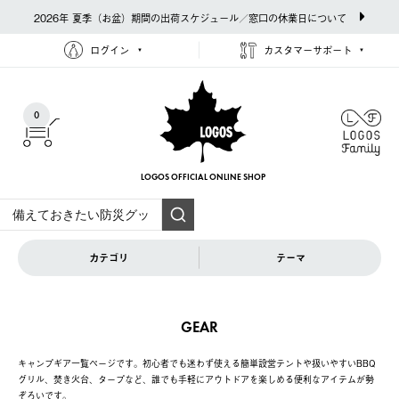
2026年 夏季（お盆）期間の出荷スケジュール／窓口の休業日について
ログイン
カスタマーサポート
0
LOGOS OFFICIAL
ONLINE SHOP
カテゴリ
テーマ
GEAR
キャンプギア一覧ページです。初心者でも迷わず使える簡単設営テントや扱いやすいBBQ
グリル、焚き火台、タープなど、誰でも手軽にアウトドアを楽しめる便利なアイテムが勢
ぞろいです。