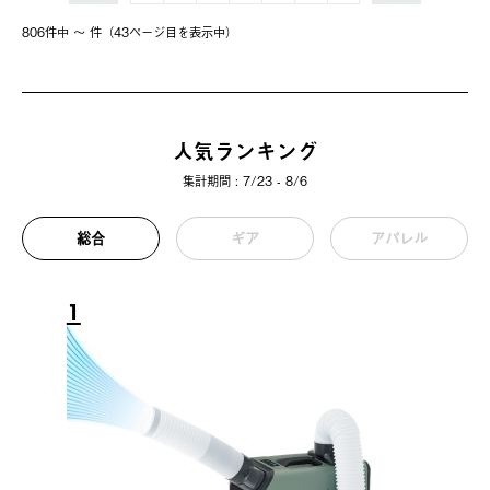
806件中 〜 件（43ページ⽬を表⽰中）
人気ランキング
集計期間 : 7/23 - 8/6
総合
ギア
アパレル
1