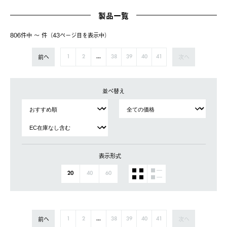
製品一覧
806件中 〜 件（43ページ⽬を表⽰中）
前へ
次へ
1
2
...
38
39
40
41
並べ替え
表示形式
20
40
60
前へ
次へ
1
2
...
38
39
40
41