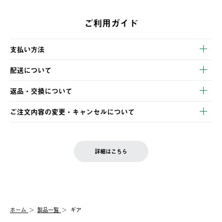
ご利用ガイド
支払い方法
以下のいずれかの方法でお支払いいただけます。
配送について
・クレジットカード決済
【発送スケジュール】
・コンビニ決済
返品・交換について
ご注文・ご入金完了より2営業日以内に商品を発送いたします。
・Pay-easy決済
※お客様都合の場合
土日祝の発送はございませんので、木曜日以降のご注文は週明け
ご注文内容の変更・キャンセルについて
の発送となる場合がございます。
ご注文完了後、変更・キャンセルの個別のご対応はお受けできま
【返品】
※予約販売・長期連休期間中のご注文は除く（別途スケジュール
せん。
商品到着後7日以内にご連絡ください。
をご案内いたします。）
LOGOS FAMILY会員の方は、会員マイページ内 購入履歴画面に
お客様都合の返品にかかる送料は、お客様ご負担とさせていただ
詳細はこちら
『注文をキャンセルする』ボタンが表示されている場合のみ、発
きます。
【配送時間指定】
送手配前のためサイト上よりご注文キャンセルが可能です。
ご注文の際、ご注文内容確認画面にて配送時間指定が可能です。
【交換】
配送時間指定がない場合は、最短でのお届けとなります。
システム上、商品の交換（同一商品のカラー・サイズ交換を含
む）は受け付けておりません。
【配送業者】
ホーム
製品一覧
ギア
一度お手元の商品を返品いただき、ご希望商品を再注文してくだ
佐川急便にて配送されます。