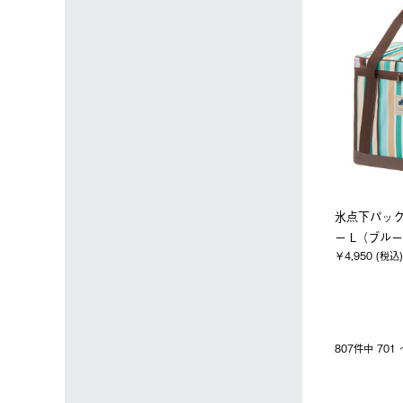
氷点下パッ
ー L（ブル
￥4,950 (税込)
807件中 70