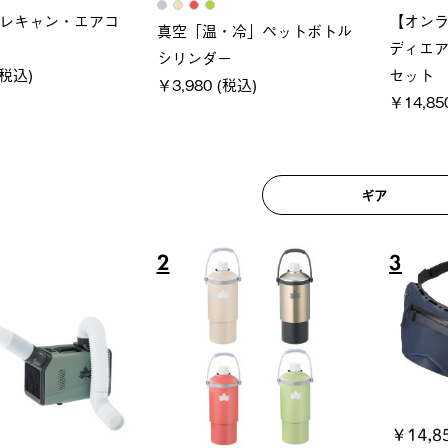
ロック 風抜きQセ
ソーラーブロック 風抜きQセ
グランベ
250-BG
ットタープ 200-BG
ース・オ
(税込)
￥18,800 (税込)
￥209,0
ギア
6
7