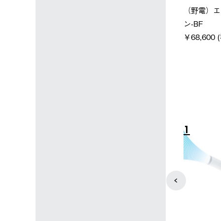
店限定】野電ボ
【ロゴスショップ限定】ハイ
ソーラーブ
＋氷点下パック
パー氷点下クーラーL＋氷点
ットタープ 
下パック2枚セット
￥21,800 
込)
￥15,800 (税込)
4
5