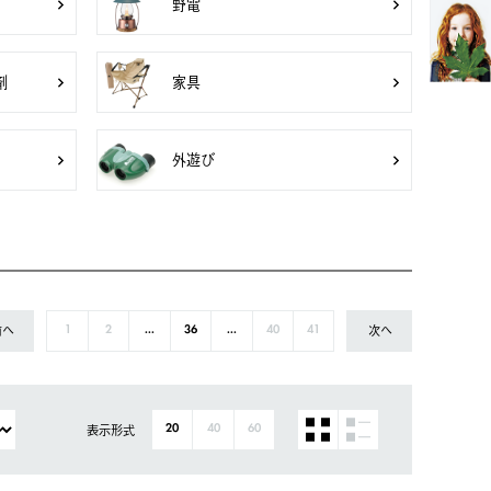
野電
剤
家具
外遊び
前へ
次へ
1
2
...
36
...
40
41
表示形式
20
40
60