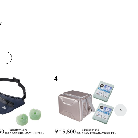
グ
8
9