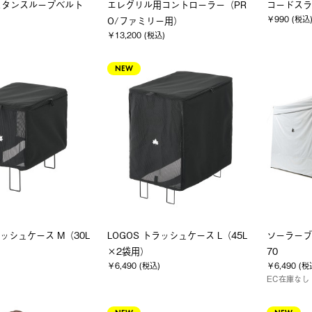
スタンスループベルト
エレグリル用コントローラー（PR
コードスラ
￥990 (税込
O/ファミリー用）
￥13,200 (税込)
NEW
ラッシュケース M（30L
LOGOS トラッシュケース L（45L
ソーラーブ
×2袋用）
70
￥6,490 (税込)
￥6,490 (税
EC在庫なし