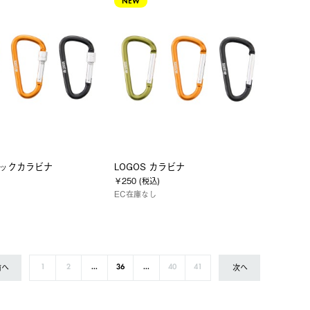
NEW
 ロックカラビナ
LOGOS カラビナ
)
￥250 (税込)
EC在庫なし
前へ
次へ
1
2
...
36
...
40
41