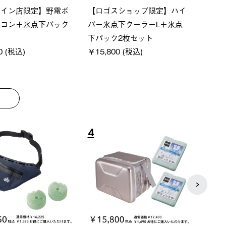
ーシック スペースベ
Q-TOP ソーラーサンドブロッ
ポケモ
クタゴン-BJ
クサンシェード-BF
￥5,7
00 (税込)
￥16,800 (税込)
8
9