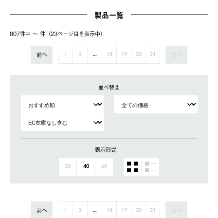
製品一覧
807件中 〜 件（23ページ⽬を表⽰中）
前へ
次へ
1
2
...
18
19
20
21
並べ替え
表示形式
20
40
60
前へ
次へ
1
2
...
18
19
20
21