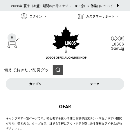
2026年 夏季（お盆）期間の出荷スケジュール／窓口の休業日について
ログイン
カスタマーサポート
0
LOGOS OFFICIAL
ONLINE SHOP
カテゴリ
テーマ
GEAR
キャンプギア一覧ページです。初心者でも迷わず使える簡単設営テントや扱いやすいBBQ
グリル、焚き火台、タープなど、誰でも手軽にアウトドアを楽しめる便利なアイテムが勢
ぞろいです。