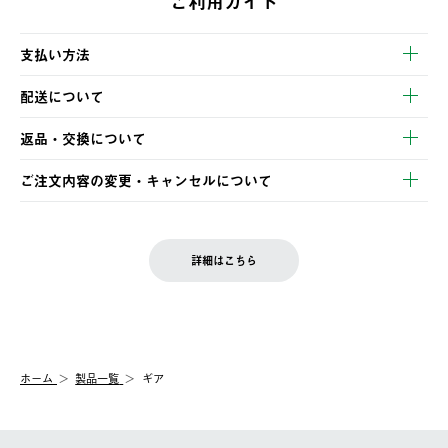
ご利用ガイド
支払い方法
以下のいずれかの方法でお支払いいただけます。
配送について
・クレジットカード決済
【発送スケジュール】
・コンビニ決済
返品・交換について
ご注文・ご入金完了より2営業日以内に商品を発送いたします。
・Pay-easy決済
※お客様都合の場合
土日祝の発送はございませんので、木曜日以降のご注文は週明け
ご注文内容の変更・キャンセルについて
の発送となる場合がございます。
ご注文完了後、変更・キャンセルの個別のご対応はお受けできま
【返品】
※予約販売・長期連休期間中のご注文は除く（別途スケジュール
せん。
商品到着後7日以内にご連絡ください。
をご案内いたします。）
LOGOS FAMILY会員の方は、会員マイページ内 購入履歴画面に
お客様都合の返品にかかる送料は、お客様ご負担とさせていただ
詳細はこちら
『注文をキャンセルする』ボタンが表示されている場合のみ、発
きます。
【配送時間指定】
送手配前のためサイト上よりご注文キャンセルが可能です。
ご注文の際、ご注文内容確認画面にて配送時間指定が可能です。
【交換】
配送時間指定がない場合は、最短でのお届けとなります。
システム上、商品の交換（同一商品のカラー・サイズ交換を含
む）は受け付けておりません。
【配送業者】
ホーム
製品一覧
ギア
一度お手元の商品を返品いただき、ご希望商品を再注文してくだ
佐川急便にて配送されます。
さい。