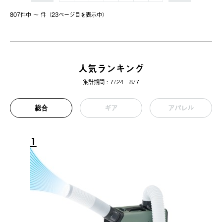
807件中 〜 件（23ページ⽬を表⽰中）
人気ランキング
集計期間 : 7/24 - 8/7
総合
ギア
アパレル
1