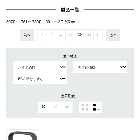
製品一覧
807件中 761〜 780件（39ページ⽬を表⽰中）
前へ
次へ
1
2
...
38
39
40
41
並べ替え
表示形式
20
40
60