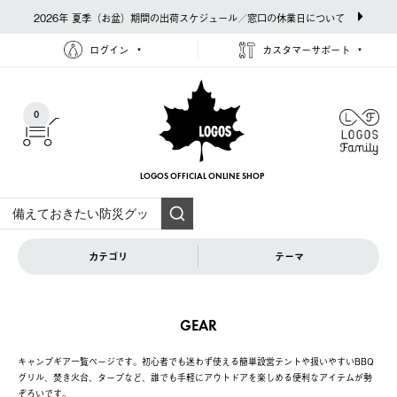
2026年 夏季（お盆）期間の出荷スケジュール／窓口の休業日について
ログイン
カスタマーサポート
0
LOGOS OFFICIAL
ONLINE SHOP
カテゴリ
テーマ
GEAR
キャンプギア一覧ページです。初心者でも迷わず使える簡単設営テントや扱いやすいBBQ
グリル、焚き火台、タープなど、誰でも手軽にアウトドアを楽しめる便利なアイテムが勢
ぞろいです。