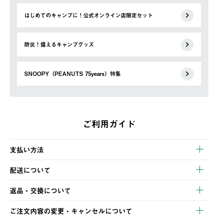
はじめてのキャンプに！公式オンライン店限定セット
防災！備えるキャンプグッズ
SNOOPY（PEANUTS 75years）特集
ご利用ガイド
支払い方法
以下のいずれかの方法でお支払いいただけます。
配送について
・クレジットカード決済
【発送スケジュール】
・コンビニ決済
返品・交換について
ご注文・ご入金完了より2営業日以内に商品を発送いたします。
・Pay-easy決済
※お客様都合の場合
土日祝の発送はございませんので、木曜日以降のご注文は週明け
ご注文内容の変更・キャンセルについて
の発送となる場合がございます。