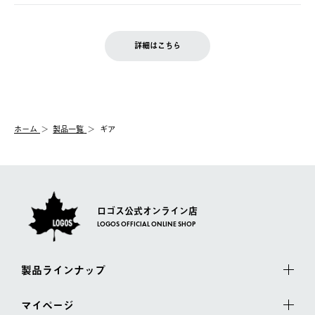
ご注文完了後、変更・キャンセルの個別のご対応はお受けできま
【返品】
※予約販売・長期連休期間中のご注文は除く（別途スケジュール
せん。
商品到着後7日以内にご連絡ください。
をご案内いたします。）
LOGOS FAMILY会員の方は、会員マイページ内 購入履歴画面に
お客様都合の返品にかかる送料は、お客様ご負担とさせていただ
詳細はこちら
『注文をキャンセルする』ボタンが表示されている場合のみ、発
きます。
【配送時間指定】
送手配前のためサイト上よりご注文キャンセルが可能です。
ご注文の際、ご注文内容確認画面にて配送時間指定が可能です。
【交換】
配送時間指定がない場合は、最短でのお届けとなります。
システム上、商品の交換（同一商品のカラー・サイズ交換を含
む）は受け付けておりません。
【配送業者】
ホーム
製品一覧
ギア
一度お手元の商品を返品いただき、ご希望商品を再注文してくだ
佐川急便にて配送されます。
さい。
ロゴス公式オンライン店
LOGOS OFFICIAL ONLINE SHOP
製品ラインナップ
マイページ