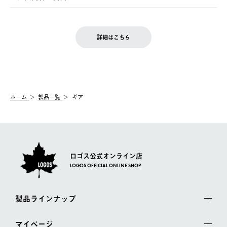
の発送となる場合がございます。
ご注文完了後、変更・キャンセルの個別のご対応はお受けできま
【返品】
※予約販売・長期連休期間中のご注文は除く（別途スケジュール
せん。
商品到着後7日以内にご連絡ください。
をご案内いたします。）
LOGOS FAMILY会員の方は、会員マイページ内 購入履歴画面に
お客様都合の返品にかかる送料は、お客様ご負担とさせていただ
詳細はこちら
『注文をキャンセルする』ボタンが表示されている場合のみ、発
きます。
【配送時間指定】
送手配前のためサイト上よりご注文キャンセルが可能です。
ご注文の際、ご注文内容確認画面にて配送時間指定が可能です。
【交換】
配送時間指定がない場合は、最短でのお届けとなります。
システム上、商品の交換（同一商品のカラー・サイズ交換を含
む）は受け付けておりません。
【配送業者】
ホーム
製品一覧
ギア
一度お手元の商品を返品いただき、ご希望商品を再注文してくだ
佐川急便にて配送されます。
さい。
ロゴス公式オンライン店
LOGOS OFFICIAL ONLINE SHOP
製品ラインナップ
マイページ