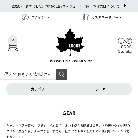
2026年 夏季（お盆）期間の出荷スケジュール／窓口の休業日について
ログイン
カスタマーサポート
0
LOGOS OFFICIAL
ONLINE SHOP
カテゴリ
テーマ
GEAR
キャンプギア一覧ページです。初心者でも迷わず使える簡単設営テントや扱いやすいBBQ
グリル、焚き火台、タープなど、誰でも手軽にアウトドアを楽しめる便利なアイテムが勢
ぞろいです。