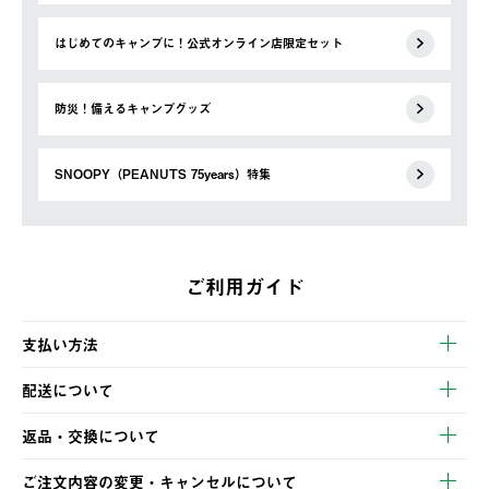
はじめてのキャンプに！公式オンライン店限定セット
防災！備えるキャンプグッズ
SNOOPY（PEANUTS 75years）特集
ご利用ガイド
支払い方法
以下のいずれかの方法でお支払いいただけます。
配送について
・クレジットカード決済
【発送スケジュール】
・コンビニ決済
返品・交換について
ご注文・ご入金完了より2営業日以内に商品を発送いたします。
・Pay-easy決済
※お客様都合の場合
土日祝の発送はございませんので、木曜日以降のご注文は週明け
ご注文内容の変更・キャンセルについて