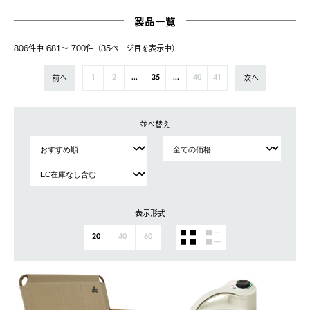
製品一覧
806件中 681〜 700件（35ページ⽬を表⽰中）
前へ
次へ
1
2
...
35
...
40
41
並べ替え
表示形式
20
40
60