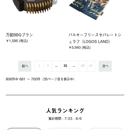
万能BBQブラシ
バルキーフリースセパレートシ
￥1,595 (税込)
ュラフ（LOGOS LAND）
￥5,940 (税込)
前へ
次へ
1
2
...
35
...
40
41
806件中 681 〜 700件（35ページ⽬を表⽰中）
人気ランキング
集計期間 : 7/23 - 8/6