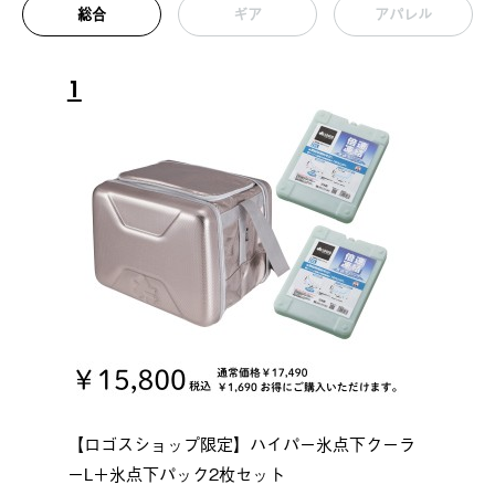
総合
ギア
アパレル
1
【ロゴスショップ限定】ハイパー氷点下クーラ
ーL＋氷点下パック2枚セット