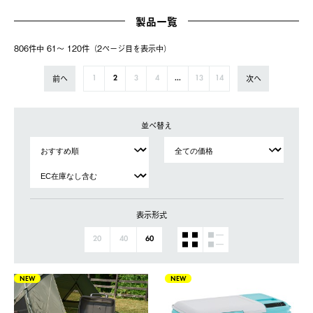
製品一覧
806件中 61〜 120件（2ページ⽬を表⽰中）
前へ
次へ
1
2
3
4
...
13
14
並べ替え
表示形式
20
40
60
NEW
NEW