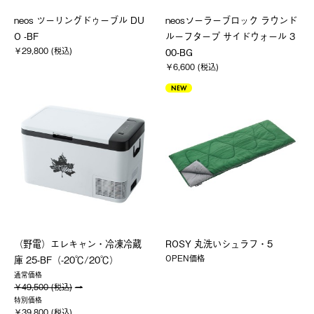
neos ツーリングドゥーブル DU
neosソーラーブロック ラウンド
O -BF
ルーフタープ サイドウォール 3
￥29,800 (税込)
00-BG
￥6,600 (税込)
NEW
（野電）エレキャン・冷凍冷蔵
ROSY 丸洗いシュラフ・5
OPEN価格
庫 25-BF（-20℃/20℃）
通常価格
￥49,500 (税込)
特別価格
￥39,800 (税込)