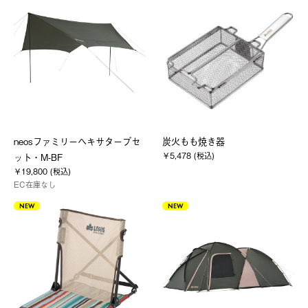
neosファミリーヘキサタープセ
炭火もも焼き器
￥5,478 (税込)
ット・M-BF
￥19,800 (税込)
EC在庫なし
NEW
NEW