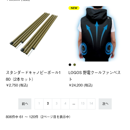
NEW
スタンダードキャノピーポール1
LOGOS 野電クールファンベス
80（2本セット）
ト
￥2,750 (税込)
￥24,200 (税込)
前へ
次へ
1
2
3
4
...
13
14
806件中 61 〜 120件（2ページ⽬を表⽰中）