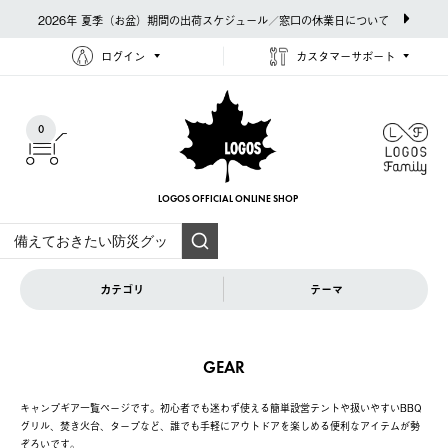
2026年 夏季（お盆）期間の出荷スケジュール／窓口の休業日について
ログイン
カスタマーサポート
0
LOGOS OFFICIAL
ONLINE SHOP
カテゴリ
テーマ
GEAR
キャンプギア一覧ページです。初心者でも迷わず使える簡単設営テントや扱いやすいBBQ
グリル、焚き火台、タープなど、誰でも手軽にアウトドアを楽しめる便利なアイテムが勢
ぞろいです。