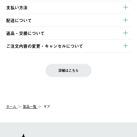
支払い方法
以下のいずれかの方法でお支払いいただけます。
配送について
・クレジットカード決済
【発送スケジュール】
・コンビニ決済
返品・交換について
ご注文・ご入金完了より2営業日以内に商品を発送いたします。
・Pay-easy決済
※お客様都合の場合
土日祝の発送はございませんので、木曜日以降のご注文は週明け
ご注文内容の変更・キャンセルについて
の発送となる場合がございます。
ご注文完了後、変更・キャンセルの個別のご対応はお受けできま
【返品】
※予約販売・長期連休期間中のご注文は除く（別途スケジュール
せん。
商品到着後7日以内にご連絡ください。
をご案内いたします。）
LOGOS FAMILY会員の方は、会員マイページ内 購入履歴画面に
お客様都合の返品にかかる送料は、お客様ご負担とさせていただ
詳細はこちら
『注文をキャンセルする』ボタンが表示されている場合のみ、発
きます。
【配送時間指定】
送手配前のためサイト上よりご注文キャンセルが可能です。
ご注文の際、ご注文内容確認画面にて配送時間指定が可能です。
【交換】
配送時間指定がない場合は、最短でのお届けとなります。
システム上、商品の交換（同一商品のカラー・サイズ交換を含
む）は受け付けておりません。
【配送業者】
ホーム
製品一覧
ギア
一度お手元の商品を返品いただき、ご希望商品を再注文してくだ
佐川急便にて配送されます。
さい。