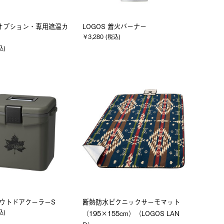
Oオプション・専用遮温カ
LOGOS 着火バーナー
￥3,280 (税込)
込)
 アウトドアクーラーS
断熱防水ピクニックサーモマット
込)
（195×155cm）（LOGOS LAN