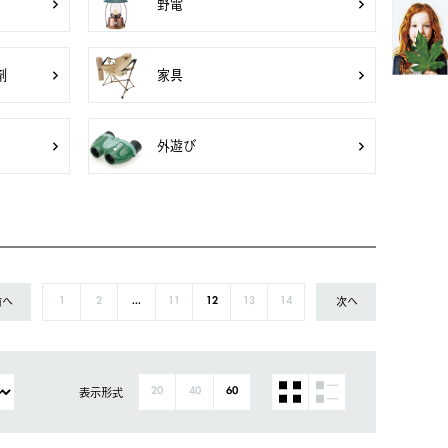
野電
剤
家具
外遊び
前へ
次へ
1
2
...
11
12
13
14
表示形式
20
40
60