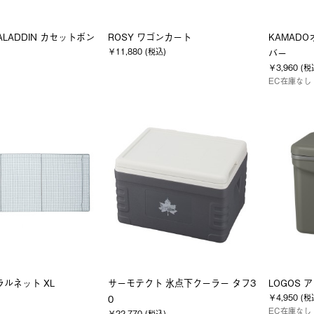
 ALADDIN カセットボン
ROSY ワゴンカート
KAMAD
￥11,880 (税込)
バー
￥3,960 (税
EC在庫なし
ラルネット XL
サーモテクト 氷点下クーラー タフ3
LOGOS
￥4,950 (税
0
EC在庫なし
￥22,770 (税込)