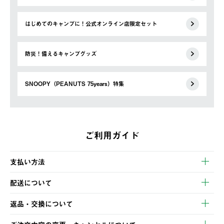
はじめてのキャンプに！公式オンライン店限定セット
防災！備えるキャンプグッズ
SNOOPY（PEANUTS 75years）特集
ご利用ガイド
支払い方法
以下のいずれかの方法でお支払いいただけます。
配送について
・クレジットカード決済
【発送スケジュール】
・コンビニ決済
返品・交換について
ご注文・ご入金完了より2営業日以内に商品を発送いたします。
・Pay-easy決済
※お客様都合の場合
土日祝の発送はございませんので、木曜日以降のご注文は週明け