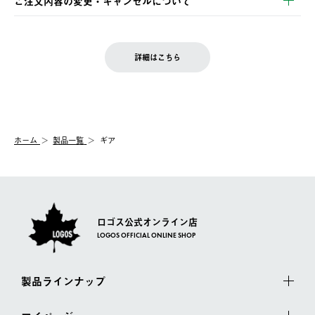
ご注文内容の変更・キャンセルについて
の発送となる場合がございます。
ご注文完了後、変更・キャンセルの個別のご対応はお受けできま
【返品】
※予約販売・長期連休期間中のご注文は除く（別途スケジュール
せん。
商品到着後7日以内にご連絡ください。
をご案内いたします。）
LOGOS FAMILY会員の方は、会員マイページ内 購入履歴画面に
お客様都合の返品にかかる送料は、お客様ご負担とさせていただ
詳細はこちら
『注文をキャンセルする』ボタンが表示されている場合のみ、発
きます。
【配送時間指定】
送手配前のためサイト上よりご注文キャンセルが可能です。
ご注文の際、ご注文内容確認画面にて配送時間指定が可能です。
【交換】
配送時間指定がない場合は、最短でのお届けとなります。
システム上、商品の交換（同一商品のカラー・サイズ交換を含
む）は受け付けておりません。
【配送業者】
ホーム
製品一覧
ギア
一度お手元の商品を返品いただき、ご希望商品を再注文してくだ
佐川急便にて配送されます。
さい。
ロゴス公式オンライン店
LOGOS OFFICIAL ONLINE SHOP
製品ラインナップ