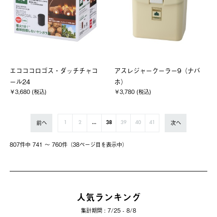
エコココロゴス・ダッチチャコ
アスレジャークーラー9（ナバ
ール24
ホ）
￥3,680 (税込)
￥3,780 (税込)
前へ
次へ
1
2
...
38
39
40
41
807件中 741 〜 760件（38ページ⽬を表⽰中）
人気ランキング
集計期間 : 7/25 - 8/8