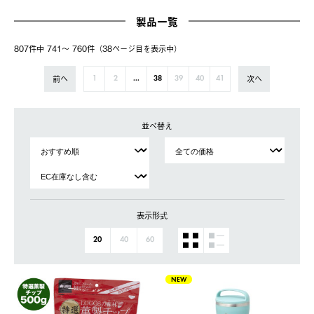
製品一覧
807件中 741〜 760件（38ページ⽬を表⽰中）
前へ
次へ
1
2
...
38
39
40
41
並べ替え
表示形式
20
40
60
NEW