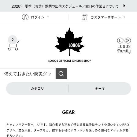
2026年 夏季（お盆）期間の出荷スケジュール／窓口の休業日について
ログイン
カスタマーサポート
0
LOGOS OFFICIAL
ONLINE SHOP
カテゴリ
テーマ
GEAR
キャンプギア一覧ページです。初心者でも迷わず使える簡単設営テントや扱いやすいBBQ
グリル、焚き火台、タープなど、誰でも手軽にアウトドアを楽しめる便利なアイテムが勢
ぞろいです。