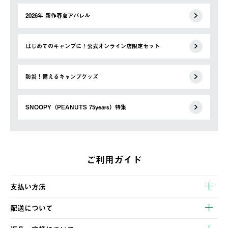
2026年 新作春夏アパレル
はじめてのキャンプに！公式オンライン店限定セット
防災！備えるキャンプグッズ
SNOOPY（PEANUTS 75years）特集
ご利用ガイド
支払い方法
以下のいずれかの方法でお支払いいただけます。
配送について
・クレジットカード決済
【発送スケジュール】
・コンビニ決済