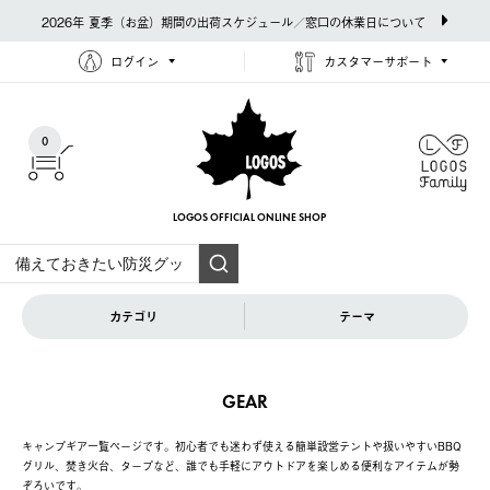
2026年 夏季（お盆）期間の出荷スケジュール／窓口の休業日について
ログイン
カスタマーサポート
0
LOGOS OFFICIAL
ONLINE SHOP
カテゴリ
テーマ
GEAR
キャンプギア一覧ページです。初心者でも迷わず使える簡単設営テントや扱いやすいBBQ
グリル、焚き火台、タープなど、誰でも手軽にアウトドアを楽しめる便利なアイテムが勢
ぞろいです。