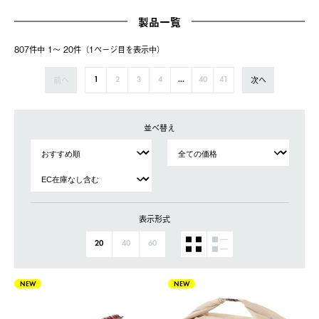
製品一覧
807件中 1〜 20件（1ページ⽬を表⽰中）
前へ
次へ
1
2
3
4
...
40
41
並べ替え
表示形式
20
40
60
NEW
NEW