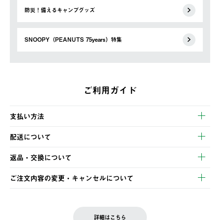
防災！備えるキャンプグッズ
SNOOPY（PEANUTS 75years）特集
ご利用ガイド
支払い方法
以下のいずれかの方法でお支払いいただけます。
配送について
・クレジットカード決済
【発送スケジュール】
・コンビニ決済
返品・交換について
ご注文・ご入金完了より2営業日以内に商品を発送いたします。
・Pay-easy決済
※お客様都合の場合
土日祝の発送はございませんので、木曜日以降のご注文は週明け
ご注文内容の変更・キャンセルについて
の発送となる場合がございます。
ご注文完了後、変更・キャンセルの個別のご対応はお受けできま
【返品】
※予約販売・長期連休期間中のご注文は除く（別途スケジュール
せん。
商品到着後7日以内にご連絡ください。
をご案内いたします。）
LOGOS FAMILY会員の方は、会員マイページ内 購入履歴画面に
お客様都合の返品にかかる送料は、お客様ご負担とさせていただ
詳細はこちら