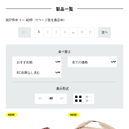
製品一覧
807件中 1〜 40件（1ページ⽬を表⽰中）
前へ
次へ
1
2
3
4
...
20
21
並べ替え
表示形式
20
40
60
NEW
NEW