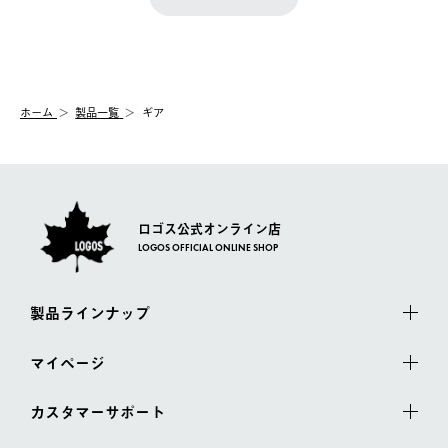
『注文をキャンセルする』ボタンが表示されている場合のみ、発
きます。
【配送時間指定】
送手配前のためサイト上よりご注文キャンセルが可能です。
ご注文の際、ご注文内容確認画面にて配送時間指定が可能です。
【交換】
配送時間指定がない場合は、最短でのお届けとなります。
システム上、商品の交換（同一商品のカラー・サイズ交換を含
む）は受け付けておりません。
【配送業者】
ホーム
製品一覧
ギア
一度お手元の商品を返品いただき、ご希望商品を再注文してくだ
佐川急便にて配送されます。
さい。
ロゴス公式オンライン店
LOGOS OFFICIAL ONLINE SHOP
製品ラインナップ
マイページ
カスタマーサポート