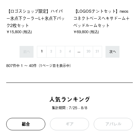
【ロゴスショップ限定】ハイパ
【LOGOSテントセット】neos
ー氷点下クーラーL＋氷点下パッ
コネクトベースヘキサドーム＋
ク2枚セット
ベッドルームセット
￥15,800 (税込)
￥69,800 (税込)
前へ
次へ
1
2
3
4
...
20
21
807件中 1 〜 40件（1ページ⽬を表⽰中）
人気ランキング
集計期間 : 7/25 - 8/8
総合
ギア
アパレル