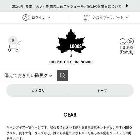
2026年 夏季（お盆）期間の出荷スケジュール／窓口の休業日について
ログイン
カスタマーサポート
0
LOGOS OFFICIAL
ONLINE SHOP
カテゴリ
テーマ
GEAR
キャンプギア一覧ページです。初心者でも迷わず使える簡単設営テントや扱いやすいBBQ
グリル、焚き火台、タープなど、誰でも手軽にアウトドアを楽しめる便利なアイテムが勢
ぞろいです。