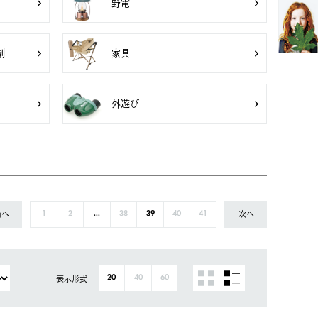
野電
剤
家具
外遊び
前へ
次へ
1
2
...
38
39
40
41
表示形式
20
40
60