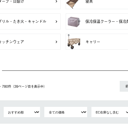
タープ・日除け
寝具
グリル・たき火・キャンドル
保冷保温クーラー・保冷
キッチンウェア
キャリー
1〜 780件（39ページ⽬を表⽰中）