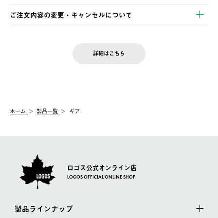
・Pay-easy決済
※お客様都合の場合
土日祝の発送はございませんので、木曜日以降のご注文は週明け
ご注文内容の変更・キャンセルについて
の発送となる場合がございます。
ご注文完了後、変更・キャンセルの個別のご対応はお受けできま
【返品】
※予約販売・長期連休期間中のご注文は除く（別途スケジュール
せん。
商品到着後7日以内にご連絡ください。
をご案内いたします。）
LOGOS FAMILY会員の方は、会員マイページ内 購入履歴画面に
お客様都合の返品にかかる送料は、お客様ご負担とさせていただ
詳細はこちら
『注文をキャンセルする』ボタンが表示されている場合のみ、発
きます。
【配送時間指定】
送手配前のためサイト上よりご注文キャンセルが可能です。
ご注文の際、ご注文内容確認画面にて配送時間指定が可能です。
【交換】
配送時間指定がない場合は、最短でのお届けとなります。
システム上、商品の交換（同一商品のカラー・サイズ交換を含
む）は受け付けておりません。
【配送業者】
ホーム
製品一覧
ギア
一度お手元の商品を返品いただき、ご希望商品を再注文してくだ
佐川急便にて配送されます。
さい。
ロゴス公式オンライン店
LOGOS OFFICIAL ONLINE SHOP
製品ラインナップ