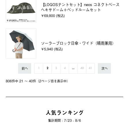
【LOGOSテントセット】neos コネクトベース
ヘキサドーム＋ベッドルームセット
￥69,800 (税込)
ソーラーブロック日傘・ワイド（晴雨兼用）
￥5,940 (税込)
前へ
次へ
1
2
3
4
...
40
41
806件中 21 〜 40件（2ページ⽬を表⽰中）
人気ランキング
集計期間 : 7/23 - 8/6