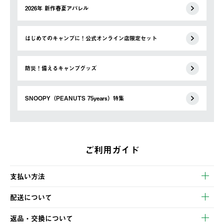
2026年 新作春夏アパレル
はじめてのキャンプに！公式オンライン店限定セット
防災！備えるキャンプグッズ
SNOOPY（PEANUTS 75years）特集
ご利用ガイド
支払い方法
以下のいずれかの方法でお支払いいただけます。
配送について
・クレジットカード決済
【発送スケジュール】
・コンビニ決済
返品・交換について
ご注文・ご入金完了より2営業日以内に商品を発送いたします。