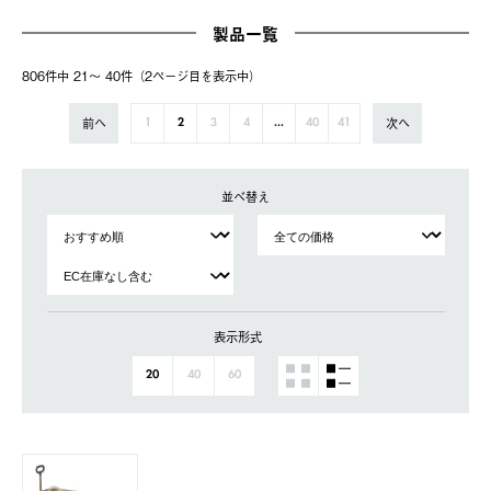
製品一覧
806件中 21〜 40件（2ページ⽬を表⽰中）
前へ
次へ
1
2
3
4
...
40
41
並べ替え
表示形式
20
40
60