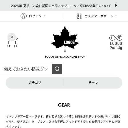
2026年 夏季（お盆）期間の出荷スケジュール／窓口の休業日について
ログイン
カスタマーサポート
0
LOGOS OFFICIAL
ONLINE SHOP
カテゴリ
テーマ
GEAR
キャンプギア一覧ページです。初心者でも迷わず使える簡単設営テントや扱いやすいBBQ
グリル、焚き火台、タープなど、誰でも手軽にアウトドアを楽しめる便利なアイテムが勢
ぞろいです。