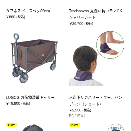
タフネスベースペグ20cm
Tradcanvas 丸洗い長いモノOK
￥880 (税込)
キャリーカート
￥29,700 (税込)
LOGOS お荷物満載キャリー
氷点下リカバリー・クールバン
￥19,800 (税込)
デージ（ショート）
￥2,530 (税込)
EC在庫なし
NEW
NEW