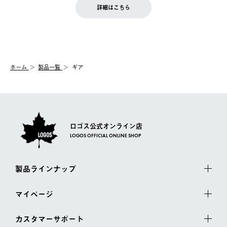
LOGOS FAMILY会員の方は、会員マイページ内 購入履歴画面に
お客様都合の返品にかかる送料は、お客様ご負担とさせていただ
詳細はこちら
『注文をキャンセルする』ボタンが表示されている場合のみ、発
きます。
【配送時間指定】
送手配前のためサイト上よりご注文キャンセルが可能です。
ご注文の際、ご注文内容確認画面にて配送時間指定が可能です。
【交換】
配送時間指定がない場合は、最短でのお届けとなります。
システム上、商品の交換（同一商品のカラー・サイズ交換を含
む）は受け付けておりません。
【配送業者】
ホーム
製品一覧
ギア
一度お手元の商品を返品いただき、ご希望商品を再注文してくだ
佐川急便にて配送されます。
さい。
ロゴス公式オンライン店
LOGOS OFFICIAL ONLINE SHOP
製品ラインナップ
マイページ
カスタマーサポート