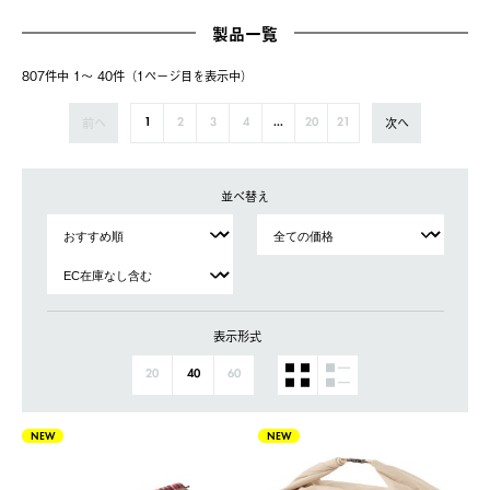
製品一覧
807件中 1〜 40件（1ページ⽬を表⽰中）
前へ
次へ
1
2
3
4
...
20
21
並べ替え
表示形式
20
40
60
NEW
NEW