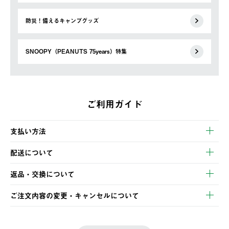
防災！備えるキャンプグッズ
SNOOPY（PEANUTS 75years）特集
ご利用ガイド
支払い方法
以下のいずれかの方法でお支払いいただけます。
配送について
・クレジットカード決済
【発送スケジュール】
・コンビニ決済
返品・交換について
ご注文・ご入金完了より2営業日以内に商品を発送いたします。
・Pay-easy決済
※お客様都合の場合
土日祝の発送はございませんので、木曜日以降のご注文は週明け
ご注文内容の変更・キャンセルについて
の発送となる場合がございます。
ご注文完了後、変更・キャンセルの個別のご対応はお受けできま
【返品】
※予約販売・長期連休期間中のご注文は除く（別途スケジュール
せん。
商品到着後7日以内にご連絡ください。
をご案内いたします。）