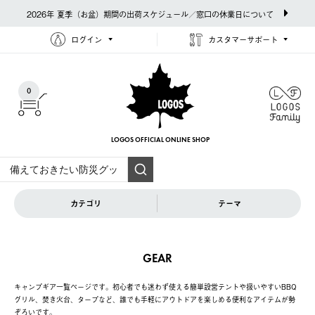
2026年 夏季（お盆）期間の出荷スケジュール／窓口の休業日について
ログイン
カスタマーサポート
0
LOGOS OFFICIAL
ONLINE SHOP
カテゴリ
テーマ
GEAR
キャンプギア一覧ページです。初心者でも迷わず使える簡単設営テントや扱いやすいBBQ
グリル、焚き火台、タープなど、誰でも手軽にアウトドアを楽しめる便利なアイテムが勢
ぞろいです。