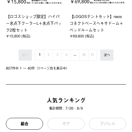
【ロゴスショップ限定】ハイパ
【LOGOSテントセット】neos
ー氷点下クーラーL＋氷点下パッ
コネクトベースヘキサドーム＋
ク2枚セット
ベッドルームセット
￥15,800 (税込)
￥69,800 (税込)
前へ
次へ
1
2
3
4
...
20
21
807件中 1 〜 40件（1ページ⽬を表⽰中）
人気ランキング
集計期間 : 7/26 - 8/9
総合
ギア
アパレル