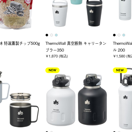
林 特選薫製チップ500g
ThermoWall 真空断熱 キャリータン
Thermo
ブラー350
ル 200
￥1,870 (税込)
￥1,580 (税
NEW
NEW