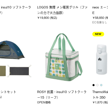
insul10 ソフトクーラ
LOGOS 無煙 メシ暖房グリル（ファ
neos エ
フ）
ンの力で火力抜群）
E
￥19,800 (税込)
￥58,850 (
EC在庫なし
NEW
テントセット
ROSY 抗菌・insul10 ソフトクーラ
Thermo
込)
ー15（リーフ）
トル 350
OPEN価格
￥1,870 (税