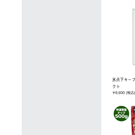
氷点下キー
クト
￥6,930 (税込)