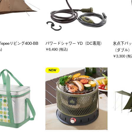
s Tepeeリビング400-BB
パワードシャワー YD（DC専用）
氷点下パッ
込)
￥6,490 (税込)
（ダブル）
￥3,300 (税
NEW