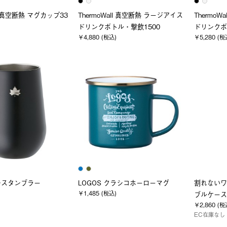
ll 真空断熱 マグカップ33
ThermoWall 真空断熱 ラージアイス
Thermo
ドリンクボトル・撃飲1500
ドリンクボ
￥4,880 (税込)
￥5,280 (税
レスタンブラー
LOGOS クラシコホーローマグ
割れないワイ
￥1,485 (税込)
ブルケース
￥2,860 (税
EC在庫なし