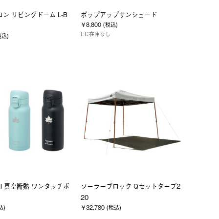
ーコン リビングドーム L-B
ポップアップサンシェード
￥8,800 (税込)
EC在庫なし
税込)
Wall 真空断熱 ワンタッチボ
ソーラーブロック Qセットタープ2
20
込)
￥32,780 (税込)