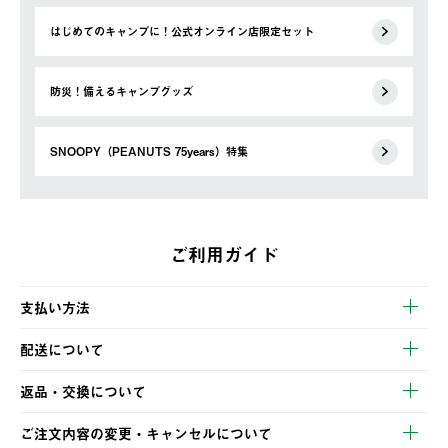
はじめてのキャンプに！公式オンライン店限定セット
防災！備えるキャンプグッズ
SNOOPY（PEANUTS 75years）特集
ご利用ガイド
支払い方法
以下のいずれかの方法でお支払いいただけます。
配送について
・クレジットカード決済
【発送スケジュール】
・コンビニ決済
返品・交換について
ご注文・ご入金完了より2営業日以内に商品を発送いたします。
・Pay-easy決済
※お客様都合の場合
土日祝の発送はございませんので、木曜日以降のご注文は週明け
ご注文内容の変更・キャンセルについて
の発送となる場合がございます。