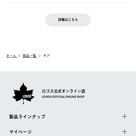
ご注文完了後、変更・キャンセルの個別のご対応はお受けできま
【返品】
※予約販売・長期連休期間中のご注文は除く（別途スケジュール
せん。
商品到着後7日以内にご連絡ください。
をご案内いたします。）
LOGOS FAMILY会員の方は、会員マイページ内 購入履歴画面に
お客様都合の返品にかかる送料は、お客様ご負担とさせていただ
詳細はこちら
『注文をキャンセルする』ボタンが表示されている場合のみ、発
きます。
【配送時間指定】
送手配前のためサイト上よりご注文キャンセルが可能です。
ご注文の際、ご注文内容確認画面にて配送時間指定が可能です。
【交換】
配送時間指定がない場合は、最短でのお届けとなります。
システム上、商品の交換（同一商品のカラー・サイズ交換を含
む）は受け付けておりません。
【配送業者】
ホーム
製品一覧
ギア
一度お手元の商品を返品いただき、ご希望商品を再注文してくだ
佐川急便にて配送されます。
さい。
ロゴス公式オンライン店
LOGOS OFFICIAL ONLINE SHOP
製品ラインナップ
マイページ