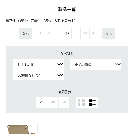
製品一覧
807件中 681〜 700件（35ページ⽬を表⽰中）
前へ
次へ
1
2
...
35
...
40
41
並べ替え
表示形式
20
40
60