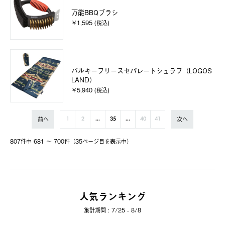
万能BBQブラシ
￥1,595 (税込)
バルキーフリースセパレートシュラフ（LOGOS
LAND）
￥5,940 (税込)
前へ
次へ
1
2
...
35
...
40
41
807件中 681 〜 700件（35ページ⽬を表⽰中）
人気ランキング
集計期間 : 7/25 - 8/8