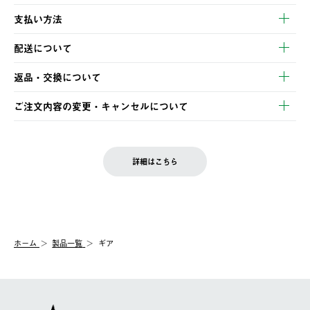
支払い方法
以下のいずれかの方法でお支払いいただけます。
配送について
・クレジットカード決済
【発送スケジュール】
・コンビニ決済
返品・交換について
ご注文・ご入金完了より2営業日以内に商品を発送いたします。
・Pay-easy決済
※お客様都合の場合
土日祝の発送はございませんので、木曜日以降のご注文は週明け
ご注文内容の変更・キャンセルについて
の発送となる場合がございます。
ご注文完了後、変更・キャンセルの個別のご対応はお受けできま
【返品】
※予約販売・長期連休期間中のご注文は除く（別途スケジュール
せん。
商品到着後7日以内にご連絡ください。
をご案内いたします。）
LOGOS FAMILY会員の方は、会員マイページ内 購入履歴画面に
お客様都合の返品にかかる送料は、お客様ご負担とさせていただ
詳細はこちら
『注文をキャンセルする』ボタンが表示されている場合のみ、発
きます。
【配送時間指定】
送手配前のためサイト上よりご注文キャンセルが可能です。
ご注文の際、ご注文内容確認画面にて配送時間指定が可能です。
【交換】
配送時間指定がない場合は、最短でのお届けとなります。
システム上、商品の交換（同一商品のカラー・サイズ交換を含
む）は受け付けておりません。
【配送業者】
ホーム
製品一覧
ギア
一度お手元の商品を返品いただき、ご希望商品を再注文してくだ
佐川急便にて配送されます。
さい。