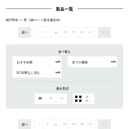
製品一覧
807件中 〜 件（46ページ⽬を表⽰中）
前へ
次へ
1
2
...
38
39
40
41
並べ替え
表示形式
20
40
60
前へ
次へ
1
2
...
38
39
40
41