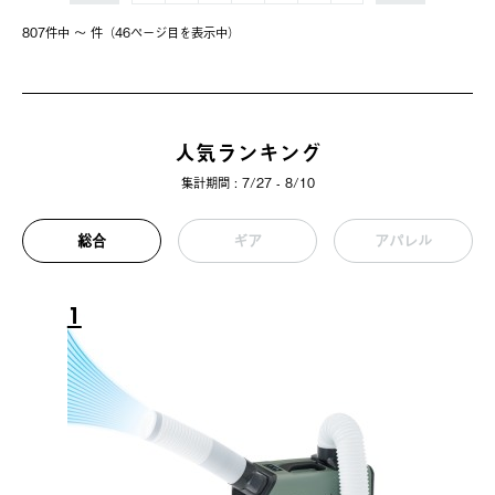
807件中 〜 件（46ページ⽬を表⽰中）
人気ランキング
集計期間 : 7/27 - 8/10
総合
ギア
アパレル
1