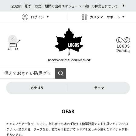
2026年 夏季（お盆）期間の出荷スケジュール／窓口の休業日について
ログイン
カスタマーサポート
0
LOGOS OFFICIAL
ONLINE SHOP
カテゴリ
テーマ
GEAR
キャンプギア一覧ページです。初心者でも迷わず使える簡単設営テントや扱いやすいBBQ
グリル、焚き火台、タープなど、誰でも手軽にアウトドアを楽しめる便利なアイテムが勢
ぞろいです。