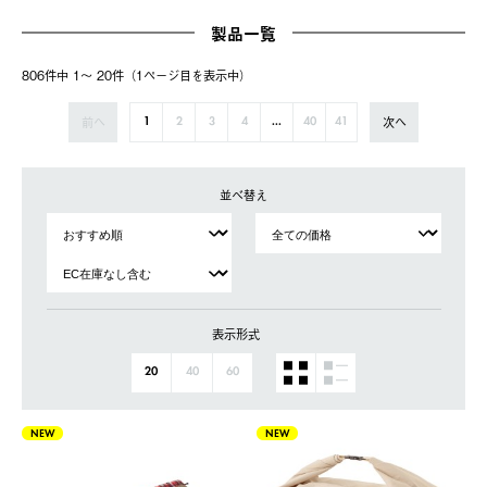
製品一覧
806件中 1〜 20件（1ページ⽬を表⽰中）
前へ
次へ
1
2
3
4
...
40
41
並べ替え
表示形式
20
40
60
NEW
NEW