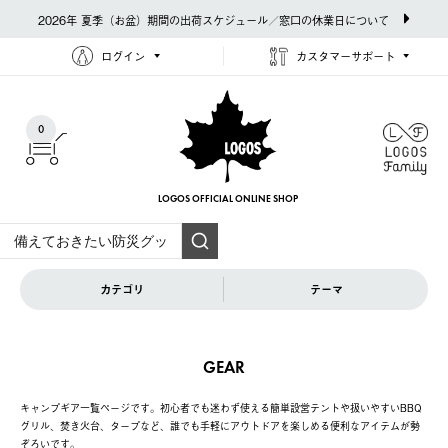
2026年 夏季（お盆）期間の出荷スケジュール／窓口の休業日について
ログイン
カスタマーサポート
0
LOGOS OFFICIAL
ONLINE SHOP
カテゴリ
テーマ
GEAR
キャンプギア一覧ページです。初心者でも迷わず使える簡単設営テントや扱いやすいBBQ
グリル、焚き火台、タープなど、誰でも手軽にアウトドアを楽しめる便利なアイテムが勢
ぞろいです。