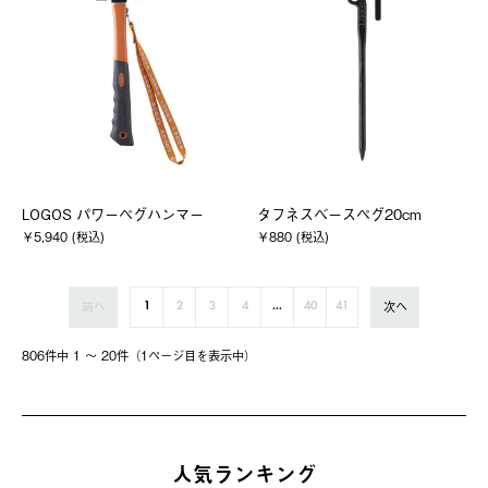
LOGOS パワーペグハンマー
タフネスベースペグ20cm
￥5,940 (税込)
￥880 (税込)
前へ
次へ
1
2
3
4
...
40
41
806件中 1 〜 20件（1ページ⽬を表⽰中）
人気ランキング