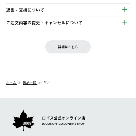
・クレジットカード決済
【発送スケジュール】
・コンビニ決済
返品・交換について
ご注文・ご入金完了より2営業日以内に商品を発送いたします。
・Pay-easy決済
※お客様都合の場合
土日祝の発送はございませんので、木曜日以降のご注文は週明け
ご注文内容の変更・キャンセルについて
の発送となる場合がございます。
ご注文完了後、変更・キャンセルの個別のご対応はお受けできま
【返品】
※予約販売・長期連休期間中のご注文は除く（別途スケジュール
せん。
商品到着後7日以内にご連絡ください。
をご案内いたします。）
LOGOS FAMILY会員の方は、会員マイページ内 購入履歴画面に
お客様都合の返品にかかる送料は、お客様ご負担とさせていただ
詳細はこちら
『注文をキャンセルする』ボタンが表示されている場合のみ、発
きます。
【配送時間指定】
送手配前のためサイト上よりご注文キャンセルが可能です。
ご注文の際、ご注文内容確認画面にて配送時間指定が可能です。
【交換】
配送時間指定がない場合は、最短でのお届けとなります。
システム上、商品の交換（同一商品のカラー・サイズ交換を含
む）は受け付けておりません。
【配送業者】
ホーム
製品一覧
ギア
一度お手元の商品を返品いただき、ご希望商品を再注文してくだ
佐川急便にて配送されます。
さい。
ロゴス公式オンライン店
LOGOS OFFICIAL ONLINE SHOP