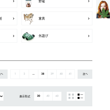
野電
剤
家具
外遊び
前へ
次へ
1
2
...
38
39
40
41
表示形式
20
40
60