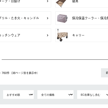
タープ・日除け
寝具
グリル・たき火・キャンドル
保冷保温クーラー・保冷
キッチンウェア
キャリー
1〜 760件（38ページ⽬を表⽰中）