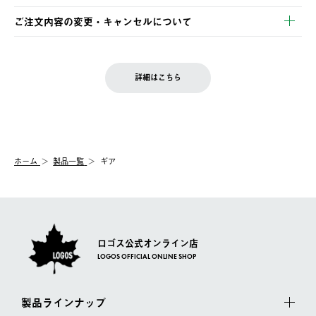
・Pay-easy決済
※お客様都合の場合
土日祝の発送はございませんので、木曜日以降のご注文は週明け
ご注文内容の変更・キャンセルについて
の発送となる場合がございます。
ご注文完了後、変更・キャンセルの個別のご対応はお受けできま
【返品】
※予約販売・長期連休期間中のご注文は除く（別途スケジュール
せん。
商品到着後7日以内にご連絡ください。
をご案内いたします。）
LOGOS FAMILY会員の方は、会員マイページ内 購入履歴画面に
お客様都合の返品にかかる送料は、お客様ご負担とさせていただ
詳細はこちら
『注文をキャンセルする』ボタンが表示されている場合のみ、発
きます。
【配送時間指定】
送手配前のためサイト上よりご注文キャンセルが可能です。
ご注文の際、ご注文内容確認画面にて配送時間指定が可能です。
【交換】
配送時間指定がない場合は、最短でのお届けとなります。
システム上、商品の交換（同一商品のカラー・サイズ交換を含
む）は受け付けておりません。
【配送業者】
ホーム
製品一覧
ギア
一度お手元の商品を返品いただき、ご希望商品を再注文してくだ
佐川急便にて配送されます。
さい。
ロゴス公式オンライン店
LOGOS OFFICIAL ONLINE SHOP
製品ラインナップ