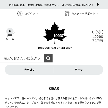
2026年 夏季（お盆）期間の出荷スケジュール／窓口の休業日について
ログイン
カスタマーサポート
0
LOGOS OFFICIAL
ONLINE SHOP
カテゴリ
テーマ
GEAR
キャンプギア一覧ページです。初心者でも迷わず使える簡単設営テントや扱いやすいBBQ
グリル、焚き火台、タープなど、誰でも手軽にアウトドアを楽しめる便利なアイテムが勢
ぞろいです。