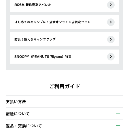
2026年 新作春夏アパレル
はじめてのキャンプに！公式オンライン店限定セット
防災！備えるキャンプグッズ
SNOOPY（PEANUTS 75years）特集
ご利用ガイド
支払い方法
以下のいずれかの方法でお支払いいただけます。
配送について
・クレジットカード決済
【発送スケジュール】
・コンビニ決済
返品・交換について
ご注文・ご入金完了より2営業日以内に商品を発送いたします。