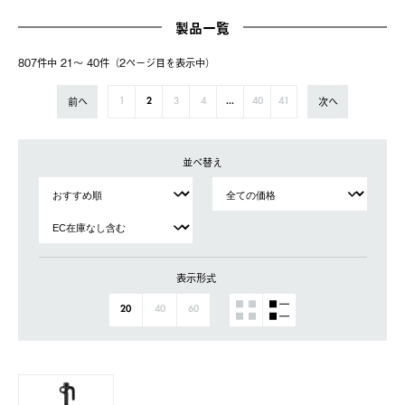
製品一覧
807件中 21〜 40件（2ページ⽬を表⽰中）
前へ
次へ
1
2
3
4
...
40
41
並べ替え
表示形式
20
40
60