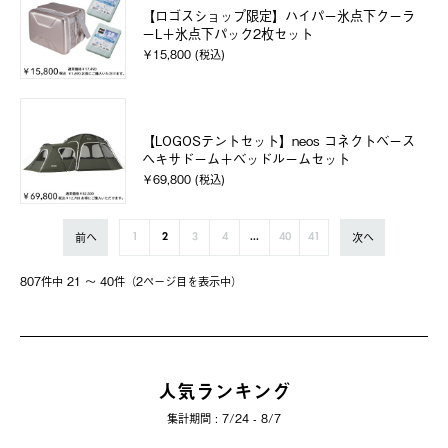
【ロゴスショップ限定】ハイパー氷点下クーラ
ーL＋氷点下パック2枚セット
￥15,800 (税込)
【LOGOSテントセット】neos コネクトベース
ヘキサドーム＋ベッドルームセット
￥69,800 (税込)
前へ
次へ
1
2
3
4
...
40
41
807件中 21 〜 40件（2ページ⽬を表⽰中）
人気ランキング
集計期間 : 7/24 - 8/7