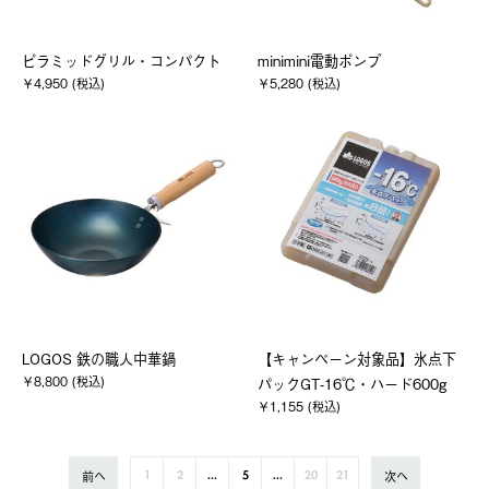
ピラミッドグリル・コンパクト
minimini電動ポンプ
￥4,950 (税込)
￥5,280 (税込)
LOGOS 鉄の職人中華鍋
【キャンペーン対象品】氷点下
￥8,800 (税込)
パックGT-16℃・ハード600g
￥1,155 (税込)
前へ
次へ
1
2
...
5
...
20
21