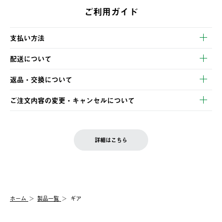
ご利用ガイド
支払い方法
以下のいずれかの方法でお支払いいただけます。
配送について
・クレジットカード決済
【発送スケジュール】
・コンビニ決済
返品・交換について
ご注文・ご入金完了より2営業日以内に商品を発送いたします。
・Pay-easy決済
※お客様都合の場合
土日祝の発送はございませんので、木曜日以降のご注文は週明け
ご注文内容の変更・キャンセルについて
の発送となる場合がございます。
ご注文完了後、変更・キャンセルの個別のご対応はお受けできま
【返品】
※予約販売・長期連休期間中のご注文は除く（別途スケジュール
せん。
商品到着後7日以内にご連絡ください。
をご案内いたします。）
LOGOS FAMILY会員の方は、会員マイページ内 購入履歴画面に
お客様都合の返品にかかる送料は、お客様ご負担とさせていただ
詳細はこちら
『注文をキャンセルする』ボタンが表示されている場合のみ、発
きます。
【配送時間指定】
送手配前のためサイト上よりご注文キャンセルが可能です。
ご注文の際、ご注文内容確認画面にて配送時間指定が可能です。
【交換】
配送時間指定がない場合は、最短でのお届けとなります。
システム上、商品の交換（同一商品のカラー・サイズ交換を含
む）は受け付けておりません。
【配送業者】
ホーム
製品一覧
ギア
一度お手元の商品を返品いただき、ご希望商品を再注文してくだ
佐川急便にて配送されます。
さい。