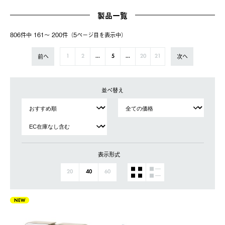
製品一覧
806件中 161〜 200件（5ページ⽬を表⽰中）
前へ
次へ
1
2
...
5
...
20
21
並べ替え
表示形式
20
40
60
NEW