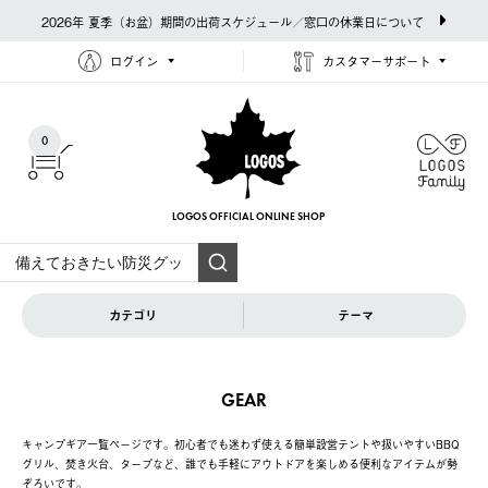
2026年 夏季（お盆）期間の出荷スケジュール／窓口の休業日について
ログイン
カスタマーサポート
0
LOGOS OFFICIAL
ONLINE SHOP
カテゴリ
テーマ
GEAR
キャンプギア一覧ページです。初心者でも迷わず使える簡単設営テントや扱いやすいBBQ
グリル、焚き火台、タープなど、誰でも手軽にアウトドアを楽しめる便利なアイテムが勢
ぞろいです。