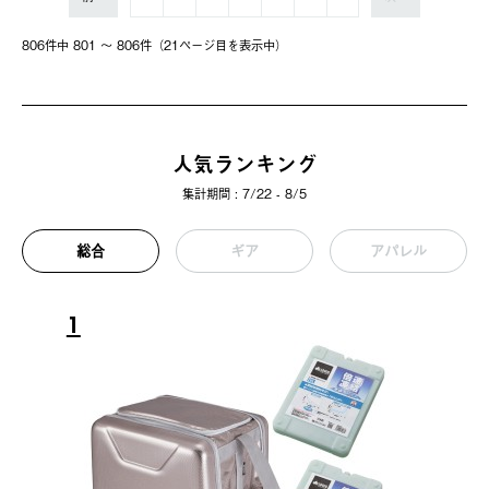
806件中 801 〜 806件（21ページ⽬を表⽰中）
人気ランキング
集計期間 : 7/22 - 8/5
総合
ギア
アパレル
1