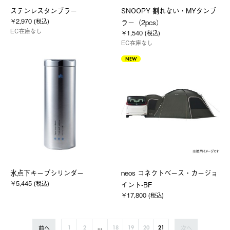
ステンレスタンブラー
SNOOPY 割れない・MYタンブ
￥2,970 (税込)
ラー（2pcs）
EC在庫なし
￥1,540 (税込)
EC在庫なし
NEW
氷点下キープシリンダー
neos コネクトベース・カージョ
￥5,445 (税込)
イント-BF
￥17,800 (税込)
前へ
次へ
1
2
...
18
19
20
21