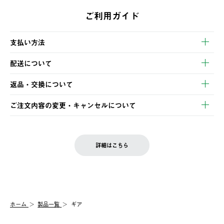
ご利用ガイド
支払い方法
以下のいずれかの方法でお支払いいただけます。
配送について
・クレジットカード決済
【発送スケジュール】
・コンビニ決済
返品・交換について
ご注文・ご入金完了より2営業日以内に商品を発送いたします。
・Pay-easy決済
※お客様都合の場合
土日祝の発送はございませんので、木曜日以降のご注文は週明け
ご注文内容の変更・キャンセルについて
の発送となる場合がございます。
ご注文完了後、変更・キャンセルの個別のご対応はお受けできま
【返品】
※予約販売・長期連休期間中のご注文は除く（別途スケジュール
せん。
商品到着後7日以内にご連絡ください。
をご案内いたします。）
LOGOS FAMILY会員の方は、会員マイページ内 購入履歴画面に
お客様都合の返品にかかる送料は、お客様ご負担とさせていただ
詳細はこちら
『注文をキャンセルする』ボタンが表示されている場合のみ、発
きます。
【配送時間指定】
送手配前のためサイト上よりご注文キャンセルが可能です。
ご注文の際、ご注文内容確認画面にて配送時間指定が可能です。
【交換】
配送時間指定がない場合は、最短でのお届けとなります。
システム上、商品の交換（同一商品のカラー・サイズ交換を含
む）は受け付けておりません。
【配送業者】
ホーム
製品一覧
ギア
一度お手元の商品を返品いただき、ご希望商品を再注文してくだ
佐川急便にて配送されます。
さい。