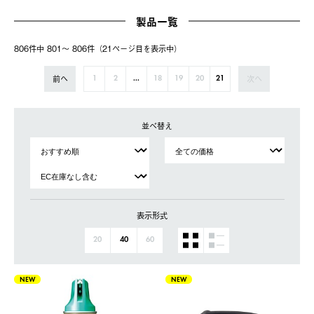
製品一覧
806件中 801〜 806件（21ページ⽬を表⽰中）
前へ
次へ
1
2
...
18
19
20
21
並べ替え
表示形式
20
40
60
NEW
NEW