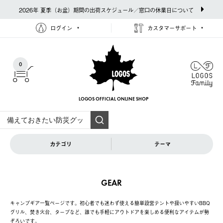
2026年 夏季（お盆）期間の出荷スケジュール／窓口の休業日について
ログイン
カスタマーサポート
0
LOGOS OFFICIAL
ONLINE SHOP
カテゴリ
テーマ
GEAR
キャンプギア一覧ページです。初心者でも迷わず使える簡単設営テントや扱いやすいBBQ
グリル、焚き火台、タープなど、誰でも手軽にアウトドアを楽しめる便利なアイテムが勢
ぞろいです。