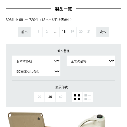
製品一覧
806件中 681〜 720件（18ページ⽬を表⽰中）
前へ
次へ
1
2
...
18
19
20
21
並べ替え
表示形式
20
40
60