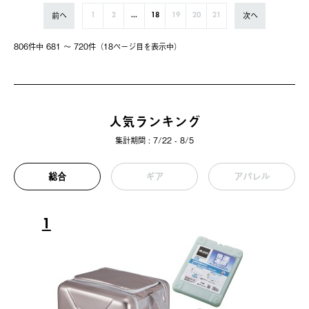
前へ
次へ
1
2
...
18
19
20
21
806件中 681 〜 720件（18ページ⽬を表⽰中）
人気ランキング
集計期間 : 7/22 - 8/5
総合
ギア
アパレル
1