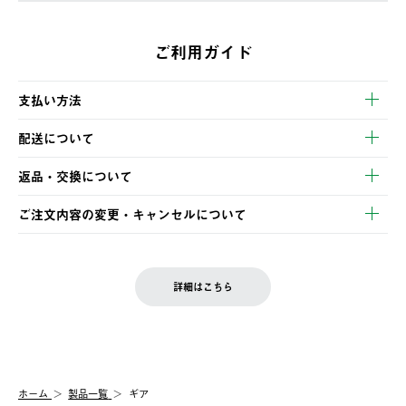
ご利用ガイド
支払い方法
以下のいずれかの方法でお支払いいただけます。
配送について
・クレジットカード決済
【発送スケジュール】
・コンビニ決済
返品・交換について
ご注文・ご入金完了より2営業日以内に商品を発送いたします。
・Pay-easy決済
※お客様都合の場合
土日祝の発送はございませんので、木曜日以降のご注文は週明け
ご注文内容の変更・キャンセルについて
の発送となる場合がございます。
ご注文完了後、変更・キャンセルの個別のご対応はお受けできま
【返品】
※予約販売・長期連休期間中のご注文は除く（別途スケジュール
せん。
商品到着後7日以内にご連絡ください。
をご案内いたします。）
LOGOS FAMILY会員の方は、会員マイページ内 購入履歴画面に
お客様都合の返品にかかる送料は、お客様ご負担とさせていただ
詳細はこちら
『注文をキャンセルする』ボタンが表示されている場合のみ、発
きます。
【配送時間指定】
送手配前のためサイト上よりご注文キャンセルが可能です。
ご注文の際、ご注文内容確認画面にて配送時間指定が可能です。
【交換】
配送時間指定がない場合は、最短でのお届けとなります。
システム上、商品の交換（同一商品のカラー・サイズ交換を含
む）は受け付けておりません。
【配送業者】
ホーム
製品一覧
ギア
一度お手元の商品を返品いただき、ご希望商品を再注文してくだ
佐川急便にて配送されます。