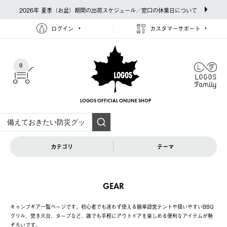
2026年 夏季（お盆）期間の出荷スケジュール／窓口の休業日について
ログイン
カスタマーサポート
0
LOGOS OFFICIAL
ONLINE SHOP
カテゴリ
テーマ
GEAR
キャンプギア一覧ページです。初心者でも迷わず使える簡単設営テントや扱いやすいBBQ
グリル、焚き火台、タープなど、誰でも手軽にアウトドアを楽しめる便利なアイテムが勢
ぞろいです。