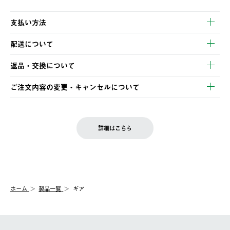
支払い方法
以下のいずれかの方法でお支払いいただけます。
配送について
・クレジットカード決済
【発送スケジュール】
・コンビニ決済
返品・交換について
ご注文・ご入金完了より2営業日以内に商品を発送いたします。
・Pay-easy決済
※お客様都合の場合
土日祝の発送はございませんので、木曜日以降のご注文は週明け
ご注文内容の変更・キャンセルについて
の発送となる場合がございます。
ご注文完了後、変更・キャンセルの個別のご対応はお受けできま
【返品】
※予約販売・長期連休期間中のご注文は除く（別途スケジュール
せん。
商品到着後7日以内にご連絡ください。
をご案内いたします。）
LOGOS FAMILY会員の方は、会員マイページ内 購入履歴画面に
お客様都合の返品にかかる送料は、お客様ご負担とさせていただ
詳細はこちら
『注文をキャンセルする』ボタンが表示されている場合のみ、発
きます。
【配送時間指定】
送手配前のためサイト上よりご注文キャンセルが可能です。
ご注文の際、ご注文内容確認画面にて配送時間指定が可能です。
【交換】
配送時間指定がない場合は、最短でのお届けとなります。
システム上、商品の交換（同一商品のカラー・サイズ交換を含
む）は受け付けておりません。
【配送業者】
ホーム
製品一覧
ギア
一度お手元の商品を返品いただき、ご希望商品を再注文してくだ
佐川急便にて配送されます。
さい。