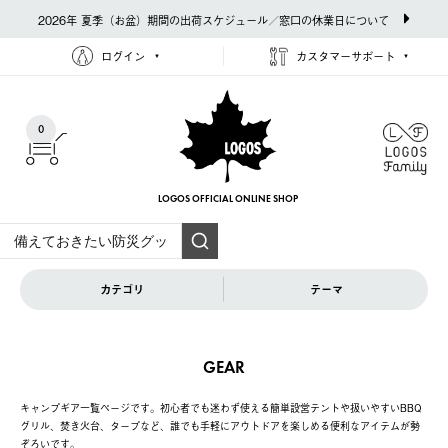
2026年 夏季（お盆）期間の出荷スケジュール／窓口の休業日について
ログイン
カスタマーサポート
0
LOGOS OFFICIAL
ONLINE SHOP
カテゴリ
テーマ
GEAR
キャンプギア一覧ページです。初心者でも迷わず使える簡単設営テントや扱いやすいBBQ
グリル、焚き火台、タープなど、誰でも手軽にアウトドアを楽しめる便利なアイテムが勢
ぞろいです。