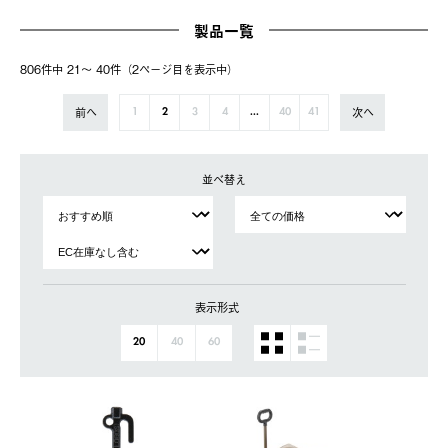
製品一覧
806件中 21〜 40件（2ページ⽬を表⽰中）
前へ
次へ
1
2
3
4
...
40
41
並べ替え
表示形式
20
40
60