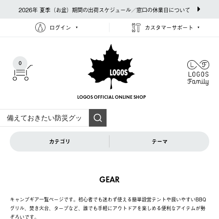
2026年 夏季（お盆）期間の出荷スケジュール／窓口の休業日について
ログイン
カスタマーサポート
0
LOGOS OFFICIAL
ONLINE SHOP
カテゴリ
テーマ
GEAR
キャンプギア一覧ページです。初心者でも迷わず使える簡単設営テントや扱いやすいBBQ
グリル、焚き火台、タープなど、誰でも手軽にアウトドアを楽しめる便利なアイテムが勢
ぞろいです。