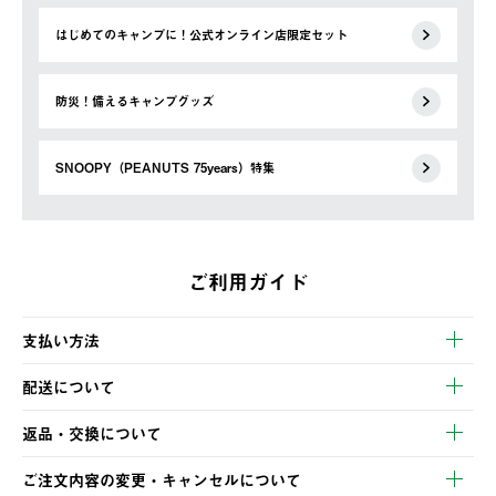
はじめてのキャンプに！公式オンライン店限定セット
防災！備えるキャンプグッズ
SNOOPY（PEANUTS 75years）特集
ご利用ガイド
支払い方法
以下のいずれかの方法でお支払いいただけます。
配送について
・クレジットカード決済
【発送スケジュール】
・コンビニ決済
返品・交換について
ご注文・ご入金完了より2営業日以内に商品を発送いたします。
・Pay-easy決済
※お客様都合の場合
土日祝の発送はございませんので、木曜日以降のご注文は週明け
ご注文内容の変更・キャンセルについて
の発送となる場合がございます。