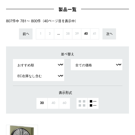
製品一覧
807件中 781〜 800件（40ページ⽬を表⽰中）
前へ
次へ
1
2
...
38
39
40
41
並べ替え
表示形式
20
40
60