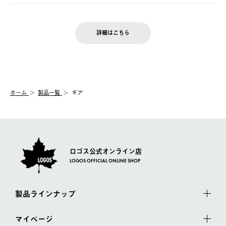
ご注文完了後、変更・キャンセルの個別のご対応はお受けできま
【返品】
※予約販売・長期連休期間中のご注文は除く（別途スケジュール
せん。
商品到着後7日以内にご連絡ください。
をご案内いたします。）
LOGOS FAMILY会員の方は、会員マイページ内 購入履歴画面に
お客様都合の返品にかかる送料は、お客様ご負担とさせていただ
詳細はこちら
『注文をキャンセルする』ボタンが表示されている場合のみ、発
きます。
【配送時間指定】
送手配前のためサイト上よりご注文キャンセルが可能です。
ご注文の際、ご注文内容確認画面にて配送時間指定が可能です。
【交換】
配送時間指定がない場合は、最短でのお届けとなります。
システム上、商品の交換（同一商品のカラー・サイズ交換を含
む）は受け付けておりません。
【配送業者】
ホーム
製品一覧
ギア
一度お手元の商品を返品いただき、ご希望商品を再注文してくだ
佐川急便にて配送されます。
さい。
ロゴス公式オンライン店
LOGOS OFFICIAL ONLINE SHOP
製品ラインナップ
マイページ