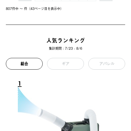
807件中 〜 件（43ページ⽬を表⽰中）
人気ランキング
集計期間 : 7/23 - 8/6
総合
ギア
アパレル
1