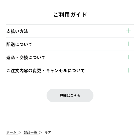
ご利用ガイド
支払い方法
以下のいずれかの方法でお支払いいただけます。
配送について
・クレジットカード決済
【発送スケジュール】
・コンビニ決済
返品・交換について
ご注文・ご入金完了より2営業日以内に商品を発送いたします。
・Pay-easy決済
※お客様都合の場合
土日祝の発送はございませんので、木曜日以降のご注文は週明け
ご注文内容の変更・キャンセルについて
の発送となる場合がございます。
ご注文完了後、変更・キャンセルの個別のご対応はお受けできま
【返品】
※予約販売・長期連休期間中のご注文は除く（別途スケジュール
せん。
商品到着後7日以内にご連絡ください。
をご案内いたします。）
LOGOS FAMILY会員の方は、会員マイページ内 購入履歴画面に
お客様都合の返品にかかる送料は、お客様ご負担とさせていただ
詳細はこちら
『注文をキャンセルする』ボタンが表示されている場合のみ、発
きます。
【配送時間指定】
送手配前のためサイト上よりご注文キャンセルが可能です。
ご注文の際、ご注文内容確認画面にて配送時間指定が可能です。
【交換】
配送時間指定がない場合は、最短でのお届けとなります。
システム上、商品の交換（同一商品のカラー・サイズ交換を含
む）は受け付けておりません。
【配送業者】
ホーム
製品一覧
ギア
一度お手元の商品を返品いただき、ご希望商品を再注文してくだ
佐川急便にて配送されます。