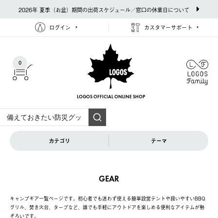
2026年 夏季（お盆）期間の出荷スケジュール／窓口の休業日について
ログイン
カスタマーサポート
0
LOGOS OFFICIAL
ONLINE SHOP
カテゴリ
テーマ
GEAR
キャンプギア一覧ページです。初心者でも迷わず使える簡単設営テントや扱いやすいBBQ
グリル、焚き火台、タープなど、誰でも手軽にアウトドアを楽しめる便利なアイテムが勢
ぞろいです。