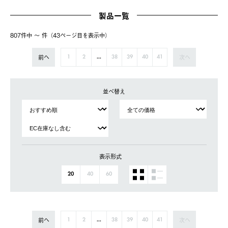
製品一覧
807件中 〜 件（43ページ⽬を表⽰中）
前へ
次へ
1
2
...
38
39
40
41
並べ替え
表示形式
20
40
60
前へ
次へ
1
2
...
38
39
40
41