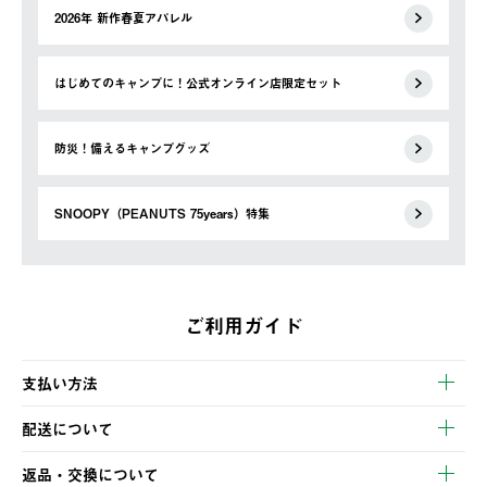
2026年 新作春夏アパレル
はじめてのキャンプに！公式オンライン店限定セット
防災！備えるキャンプグッズ
SNOOPY（PEANUTS 75years）特集
ご利用ガイド
支払い方法
以下のいずれかの方法でお支払いいただけます。
配送について
・クレジットカード決済
【発送スケジュール】
・コンビニ決済
返品・交換について
ご注文・ご入金完了より2営業日以内に商品を発送いたします。