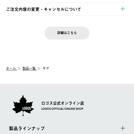
・Pay-easy決済
※お客様都合の場合
土日祝の発送はございませんので、木曜日以降のご注文は週明け
ご注文内容の変更・キャンセルについて
の発送となる場合がございます。
ご注文完了後、変更・キャンセルの個別のご対応はお受けできま
【返品】
※予約販売・長期連休期間中のご注文は除く（別途スケジュール
せん。
商品到着後7日以内にご連絡ください。
をご案内いたします。）
LOGOS FAMILY会員の方は、会員マイページ内 購入履歴画面に
お客様都合の返品にかかる送料は、お客様ご負担とさせていただ
詳細はこちら
『注文をキャンセルする』ボタンが表示されている場合のみ、発
きます。
【配送時間指定】
送手配前のためサイト上よりご注文キャンセルが可能です。
ご注文の際、ご注文内容確認画面にて配送時間指定が可能です。
【交換】
配送時間指定がない場合は、最短でのお届けとなります。
システム上、商品の交換（同一商品のカラー・サイズ交換を含
む）は受け付けておりません。
【配送業者】
ホーム
製品一覧
ギア
一度お手元の商品を返品いただき、ご希望商品を再注文してくだ
佐川急便にて配送されます。
さい。
ロゴス公式オンライン店
LOGOS OFFICIAL ONLINE SHOP
製品ラインナップ