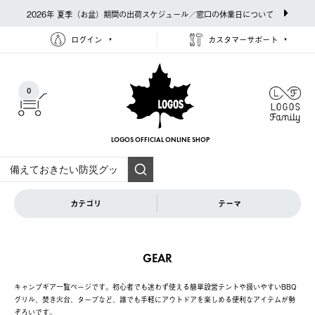
2026年 夏季（お盆）期間の出荷スケジュール／窓口の休業日について
ログイン
カスタマーサポート
0
LOGOS OFFICIAL
ONLINE SHOP
カテゴリ
テーマ
GEAR
キャンプギア一覧ページです。初心者でも迷わず使える簡単設営テントや扱いやすいBBQ
グリル、焚き火台、タープなど、誰でも手軽にアウトドアを楽しめる便利なアイテムが勢
ぞろいです。