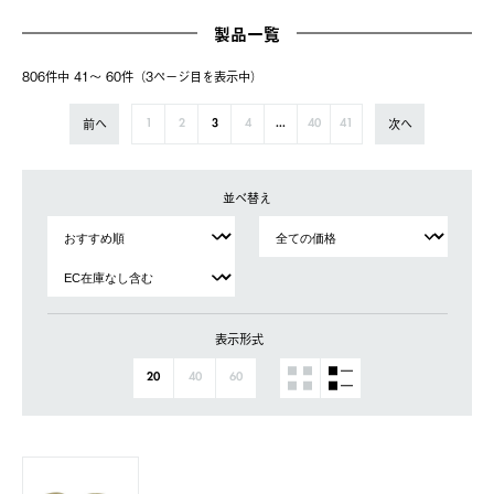
製品一覧
806件中 41〜 60件（3ページ⽬を表⽰中）
前へ
次へ
1
2
3
4
...
40
41
並べ替え
表示形式
20
40
60