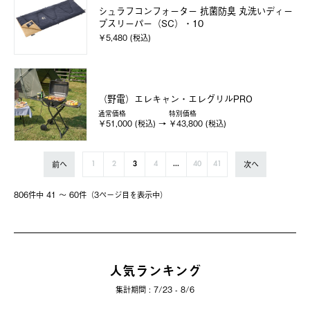
シュラフコンフォーター 抗菌防臭 丸洗いディー
プスリーパー（SC）・10
￥5,480 (税込)
（野電）エレキャン・エレグリルPRO
通常価格
特別価格
￥51,000 (税込)
￥43,800 (税込)
前へ
次へ
1
2
3
4
...
40
41
806件中 41 〜 60件（3ページ⽬を表⽰中）
人気ランキング
集計期間 : 7/23 - 8/6