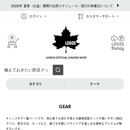
2026年 夏季（お盆）期間の出荷スケジュール／窓口の休業日について
ログイン
カスタマーサポート
0
LOGOS OFFICIAL
ONLINE SHOP
カテゴリ
テーマ
GEAR
キャンプギア一覧ページです。初心者でも迷わず使える簡単設営テントや扱いやすいBBQ
グリル、焚き火台、タープなど、誰でも手軽にアウトドアを楽しめる便利なアイテムが勢
ぞろいです。