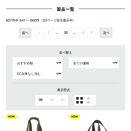
製品一覧
807件中 641〜 660件（33ページ⽬を表⽰中）
前へ
次へ
1
2
...
33
...
40
41
並べ替え
表示形式
20
40
60
NEW
NEW