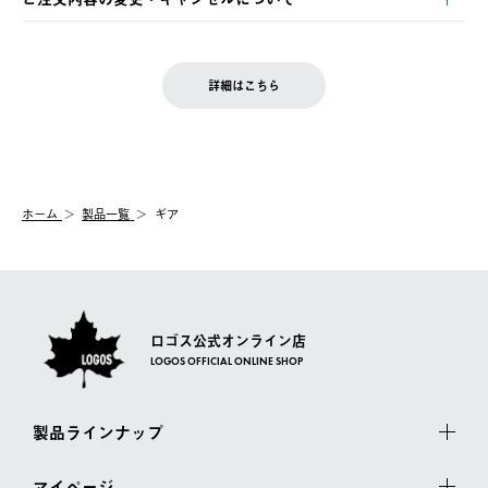
の発送となる場合がございます。
ご注文完了後、変更・キャンセルの個別のご対応はお受けできま
【返品】
※予約販売・長期連休期間中のご注文は除く（別途スケジュール
せん。
商品到着後7日以内にご連絡ください。
をご案内いたします。）
LOGOS FAMILY会員の方は、会員マイページ内 購入履歴画面に
お客様都合の返品にかかる送料は、お客様ご負担とさせていただ
詳細はこちら
『注文をキャンセルする』ボタンが表示されている場合のみ、発
きます。
【配送時間指定】
送手配前のためサイト上よりご注文キャンセルが可能です。
ご注文の際、ご注文内容確認画面にて配送時間指定が可能です。
【交換】
配送時間指定がない場合は、最短でのお届けとなります。
システム上、商品の交換（同一商品のカラー・サイズ交換を含
む）は受け付けておりません。
【配送業者】
ホーム
製品一覧
ギア
一度お手元の商品を返品いただき、ご希望商品を再注文してくだ
佐川急便にて配送されます。
さい。
ロゴス公式オンライン店
LOGOS OFFICIAL ONLINE SHOP
製品ラインナップ
マイページ