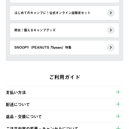
はじめてのキャンプに！公式オンライン店限定セット
防災！備えるキャンプグッズ
SNOOPY（PEANUTS 75years）特集
ご利用ガイド
支払い方法
以下のいずれかの方法でお支払いいただけます。
配送について
・クレジットカード決済
【発送スケジュール】
・コンビニ決済
返品・交換について
ご注文・ご入金完了より2営業日以内に商品を発送いたします。
・Pay-easy決済
※お客様都合の場合
土日祝の発送はございませんので、木曜日以降のご注文は週明け
ご注文内容の変更・キャンセルについて