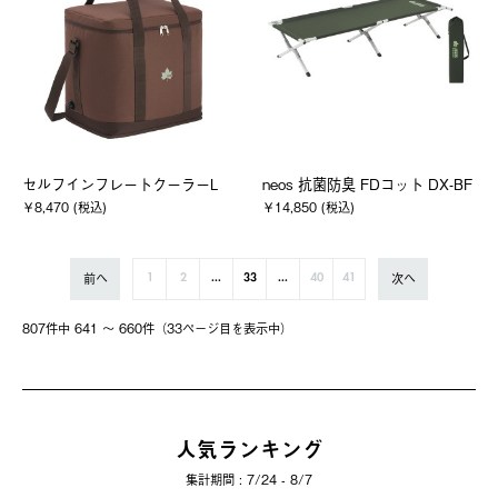
セルフインフレートクーラーL
neos 抗菌防臭 FDコット DX-BF
￥8,470 (税込)
￥14,850 (税込)
前へ
次へ
1
2
...
33
...
40
41
807件中 641 〜 660件（33ページ⽬を表⽰中）
人気ランキング
集計期間 : 7/24 - 8/7