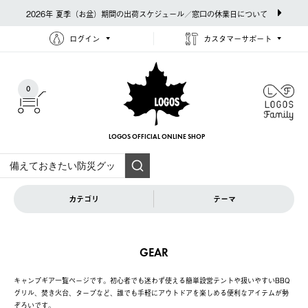
2026年 夏季（お盆）期間の出荷スケジュール／窓口の休業日について
ログイン
カスタマーサポート
0
LOGOS OFFICIAL
ONLINE SHOP
カテゴリ
テーマ
GEAR
キャンプギア一覧ページです。初心者でも迷わず使える簡単設営テントや扱いやすいBBQ
グリル、焚き火台、タープなど、誰でも手軽にアウトドアを楽しめる便利なアイテムが勢
ぞろいです。