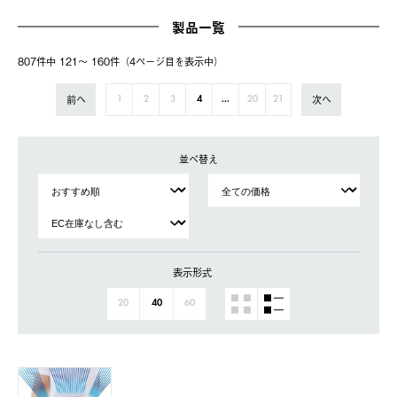
製品一覧
807件中 121〜 160件（4ページ⽬を表⽰中）
前へ
次へ
1
2
3
4
...
20
21
並べ替え
表示形式
20
40
60