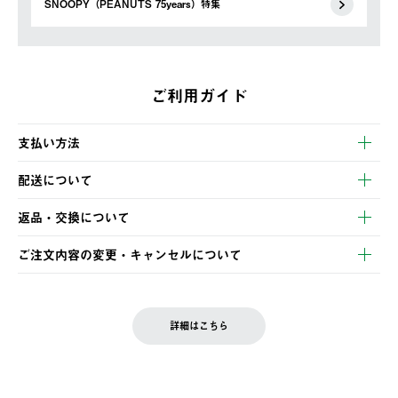
SNOOPY（PEANUTS 75years）特集
ご利用ガイド
支払い方法
以下のいずれかの方法でお支払いいただけます。
配送について
・クレジットカード決済
【発送スケジュール】
・コンビニ決済
返品・交換について
ご注文・ご入金完了より2営業日以内に商品を発送いたします。
・Pay-easy決済
※お客様都合の場合
土日祝の発送はございませんので、木曜日以降のご注文は週明け
ご注文内容の変更・キャンセルについて
の発送となる場合がございます。
ご注文完了後、変更・キャンセルの個別のご対応はお受けできま
【返品】
※予約販売・長期連休期間中のご注文は除く（別途スケジュール
せん。
商品到着後7日以内にご連絡ください。
をご案内いたします。）
LOGOS FAMILY会員の方は、会員マイページ内 購入履歴画面に
お客様都合の返品にかかる送料は、お客様ご負担とさせていただ
詳細はこちら
『注文をキャンセルする』ボタンが表示されている場合のみ、発
きます。
【配送時間指定】
送手配前のためサイト上よりご注文キャンセルが可能です。
ご注文の際、ご注文内容確認画面にて配送時間指定が可能です。
【交換】
配送時間指定がない場合は、最短でのお届けとなります。