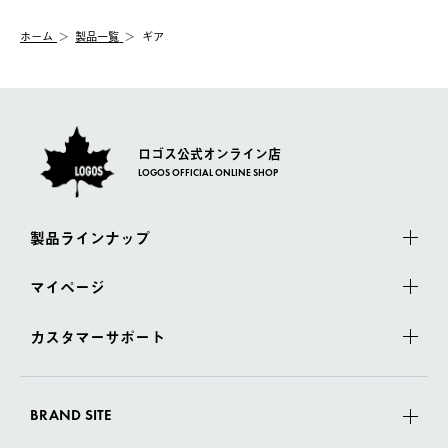
システム上、商品の交換（同一商品のカラー・サイズ交換を含
む）は受け付けておりません。
【配送業者】
ホーム
製品一覧
ギア
一度お手元の商品を返品いただき、ご希望商品を再注文してくだ
佐川急便にて配送されます。
さい。
ロゴス公式オンライン店
LOGOS OFFICIAL ONLINE SHOP
製品ラインナップ
マイページ
カスタマーサポート
BRAND SITE