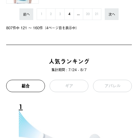
前へ
次へ
1
2
3
4
...
20
21
807件中 121 〜 160件（4ページ⽬を表⽰中）
人気ランキング
集計期間 : 7/24 - 8/7
総合
ギア
アパレル
1