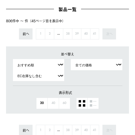
製品一覧
806件中 〜 件（45ページ⽬を表⽰中）
前へ
次へ
1
2
...
38
39
40
41
並べ替え
表示形式
20
40
60
前へ
次へ
1
2
...
38
39
40
41