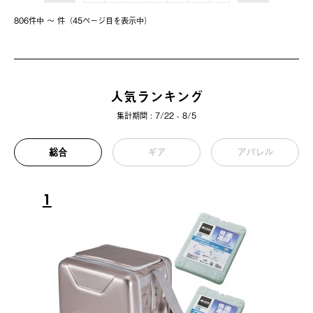
806件中 〜 件（45ページ⽬を表⽰中）
人気ランキング
集計期間 : 7/22 - 8/5
総合
ギア
アパレル
1