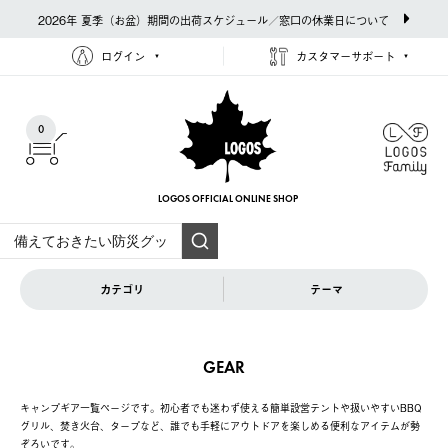
2026年 夏季（お盆）期間の出荷スケジュール／窓口の休業日について
ログイン
カスタマーサポート
0
LOGOS OFFICIAL
ONLINE SHOP
カテゴリ
テーマ
GEAR
キャンプギア一覧ページです。初心者でも迷わず使える簡単設営テントや扱いやすいBBQ
グリル、焚き火台、タープなど、誰でも手軽にアウトドアを楽しめる便利なアイテムが勢
ぞろいです。