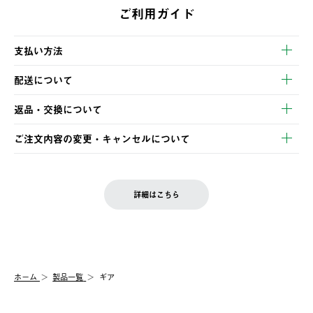
ご利用ガイド
支払い方法
以下のいずれかの方法でお支払いいただけます。
配送について
・クレジットカード決済
【発送スケジュール】
・コンビニ決済
返品・交換について
ご注文・ご入金完了より2営業日以内に商品を発送いたします。
・Pay-easy決済
※お客様都合の場合
土日祝の発送はございませんので、木曜日以降のご注文は週明け
ご注文内容の変更・キャンセルについて
の発送となる場合がございます。
ご注文完了後、変更・キャンセルの個別のご対応はお受けできま
【返品】
※予約販売・長期連休期間中のご注文は除く（別途スケジュール
せん。
商品到着後7日以内にご連絡ください。
をご案内いたします。）
LOGOS FAMILY会員の方は、会員マイページ内 購入履歴画面に
お客様都合の返品にかかる送料は、お客様ご負担とさせていただ
詳細はこちら
『注文をキャンセルする』ボタンが表示されている場合のみ、発
きます。
【配送時間指定】
送手配前のためサイト上よりご注文キャンセルが可能です。
ご注文の際、ご注文内容確認画面にて配送時間指定が可能です。
【交換】
配送時間指定がない場合は、最短でのお届けとなります。
システム上、商品の交換（同一商品のカラー・サイズ交換を含
む）は受け付けておりません。
【配送業者】
ホーム
製品一覧
ギア
一度お手元の商品を返品いただき、ご希望商品を再注文してくだ
佐川急便にて配送されます。
さい。