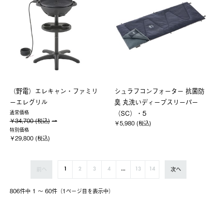
（野電）エレキャン・ファミリ
シュラフコンフォーター 抗菌防
ーエレグリル
臭 丸洗いディープスリーパー
（SC）・5
通常価格
￥34,700 (税込)
￥5,980 (税込)
特別価格
￥29,800 (税込)
前へ
次へ
1
2
3
4
...
13
14
806件中 1 〜 60件（1ページ⽬を表⽰中）