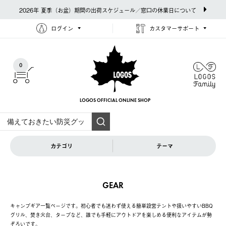
2026年 夏季（お盆）期間の出荷スケジュール／窓口の休業日について
ログイン
カスタマーサポート
0
LOGOS OFFICIAL
ONLINE SHOP
カテゴリ
テーマ
GEAR
キャンプギア一覧ページです。初心者でも迷わず使える簡単設営テントや扱いやすいBBQ
グリル、焚き火台、タープなど、誰でも手軽にアウトドアを楽しめる便利なアイテムが勢
ぞろいです。