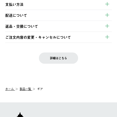
支払い方法
以下のいずれかの方法でお支払いいただけます。
配送について
・クレジットカード決済
【発送スケジュール】
・コンビニ決済
返品・交換について
ご注文・ご入金完了より2営業日以内に商品を発送いたします。
・Pay-easy決済
※お客様都合の場合
土日祝の発送はございませんので、木曜日以降のご注文は週明け
ご注文内容の変更・キャンセルについて
の発送となる場合がございます。
ご注文完了後、変更・キャンセルの個別のご対応はお受けできま
【返品】
※予約販売・長期連休期間中のご注文は除く（別途スケジュール
せん。
商品到着後7日以内にご連絡ください。
をご案内いたします。）
LOGOS FAMILY会員の方は、会員マイページ内 購入履歴画面に
お客様都合の返品にかかる送料は、お客様ご負担とさせていただ
詳細はこちら
『注文をキャンセルする』ボタンが表示されている場合のみ、発
きます。
【配送時間指定】
送手配前のためサイト上よりご注文キャンセルが可能です。
ご注文の際、ご注文内容確認画面にて配送時間指定が可能です。
【交換】
配送時間指定がない場合は、最短でのお届けとなります。
システム上、商品の交換（同一商品のカラー・サイズ交換を含
む）は受け付けておりません。
【配送業者】
ホーム
製品一覧
ギア
一度お手元の商品を返品いただき、ご希望商品を再注文してくだ
佐川急便にて配送されます。
さい。