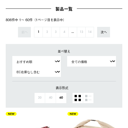
製品一覧
806件中 1〜 60件（1ページ⽬を表⽰中）
前へ
次へ
1
2
3
4
...
13
14
並べ替え
表示形式
20
40
60
NEW
NEW