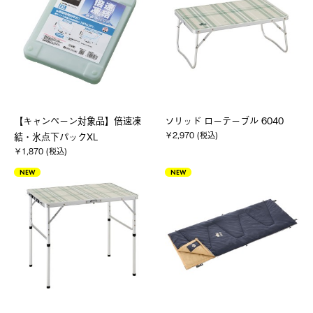
【キャンペーン対象品】倍速凍
ソリッド ローテーブル 6040
￥2,970 (税込)
結・氷点下パックXL
￥1,870 (税込)
NEW
NEW