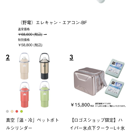
（野電）エレキャン・エアコン-BF
通常価格
￥68,600 (税込)
特別価格
￥58,800 (税込)
2
3
真空「温・冷」ペットボト
【ロゴスショップ限定】ハ
ルシリンダー
イパー氷点下クーラーL＋氷