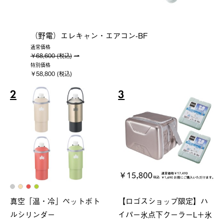
（野電）エレキャン・エアコン-BF
通常価格
￥68,600 (税込)
特別価格
￥58,800 (税込)
2
3
真空「温・冷」ペットボト
【ロゴスショップ限定】ハ
ルシリンダー
イパー氷点下クーラーL＋氷