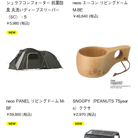
シュラフコンフォーター 抗菌防
neos エーコン リビングドーム
臭 丸洗いディープスリーパー
M-BE
￥48,840 (税込)
（SC）・5
￥5,980 (税込)
NEW
neos PANEL リビングドーム M-
SNOOPY（PEANUTS 75year
BF
s）ククサ
￥59,800 (税込)
￥2,970 (税込)
NEW
NEW