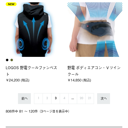
NEW
LOGOS 野電クールファンベス
野電 ボディエアコン・Ｖツイン
ト
クール
￥24,200 (税込)
￥14,850 (税込)
前へ
次へ
1
2
3
4
...
20
21
806件中 81 〜 120件（3ページ⽬を表⽰中）