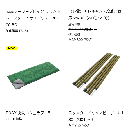
neosソーラーブロック ラウンド
（野電）エレキャン・冷凍冷蔵
ルーフタープ サイドウォール 3
庫 25-BF（-20℃/20℃）
00-BG
通常価格
￥49,500 (税込)
￥6,600 (税込)
特別価格
￥39,800 (税込)
NEW
ROSY 丸洗いシュラフ・5
スタンダードキャノピーポール1
OPEN価格
80（2本セット）
￥2,750 (税込)