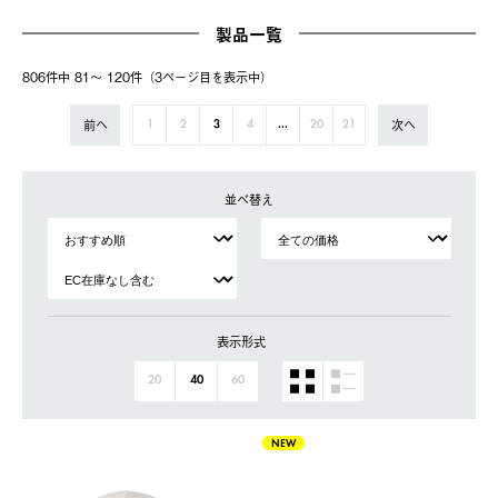
製品一覧
806件中 81〜 120件（3ページ⽬を表⽰中）
前へ
次へ
1
2
3
4
...
20
21
並べ替え
表示形式
20
40
60
NEW