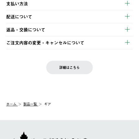
支払い方法
以下のいずれかの方法でお支払いいただけます。
配送について
・クレジットカード決済
【発送スケジュール】
・コンビニ決済
返品・交換について
ご注文・ご入金完了より2営業日以内に商品を発送いたします。
・Pay-easy決済
※お客様都合の場合
土日祝の発送はございませんので、木曜日以降のご注文は週明け
ご注文内容の変更・キャンセルについて
の発送となる場合がございます。
ご注文完了後、変更・キャンセルの個別のご対応はお受けできま
【返品】
※予約販売・長期連休期間中のご注文は除く（別途スケジュール
せん。
商品到着後7日以内にご連絡ください。
をご案内いたします。）
LOGOS FAMILY会員の方は、会員マイページ内 購入履歴画面に
お客様都合の返品にかかる送料は、お客様ご負担とさせていただ
詳細はこちら
『注文をキャンセルする』ボタンが表示されている場合のみ、発
きます。
【配送時間指定】
送手配前のためサイト上よりご注文キャンセルが可能です。
ご注文の際、ご注文内容確認画面にて配送時間指定が可能です。
【交換】
配送時間指定がない場合は、最短でのお届けとなります。
システム上、商品の交換（同一商品のカラー・サイズ交換を含
む）は受け付けておりません。
【配送業者】
ホーム
製品一覧
ギア
一度お手元の商品を返品いただき、ご希望商品を再注文してくだ
佐川急便にて配送されます。
さい。